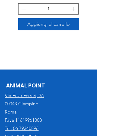
Aggiungi al carrello
ANIMAL POINT
Via Enzo Ferrari, 36
00043 Ciampino
Roma
P.iva
11619961003
Tel. 06 79340896