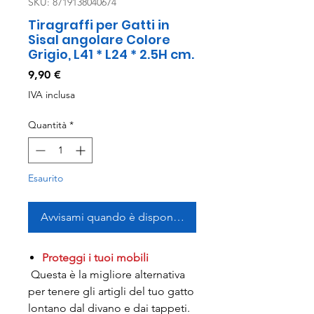
SKU: 8719138040674
Tiragraffi per Gatti in
Sisal angolare Colore
Grigio, L41 * L24 * 2.5H cm.
Prezzo
9,90 €
IVA inclusa
Quantità
*
Esaurito
Avvisami quando è disponibile
Proteggi i tuoi mobili
Questa è la migliore alternativa
per tenere gli artigli del tuo gatto
lontano dal divano e dai tappeti.