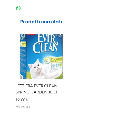
Prodotti correlati
LETTIERA EVER CLEAN
LETTIERA EVER CLEA
SPRING GARDEN 10 LT
SENIOR 10 LT
Prezzo
Prezzo
16,99 €
16,99 €
IVA inclusa
IVA inclusa