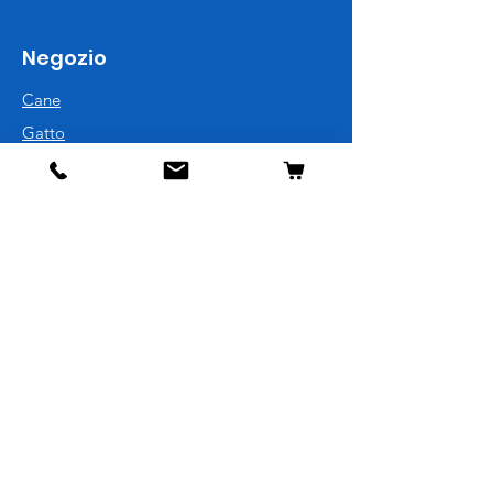
Negozio
Cane
Gatto
Uccelli
Pesci
Roditori
Rettili
Informazioni
La nostra storia
Contatti
Spedizione e resi
Politica del negozio