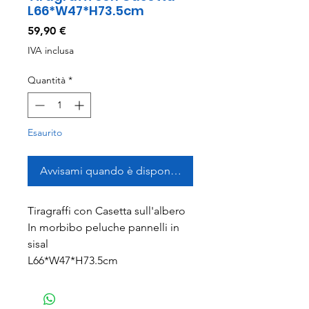
L66*W47*H73.5cm
Prezzo
59,90 €
IVA inclusa
Quantità
*
Esaurito
Avvisami quando è disponibile
Tiragraffi con Casetta sull'albero
In morbibo peluche pannelli in
sisal
L66*W47*H73.5cm