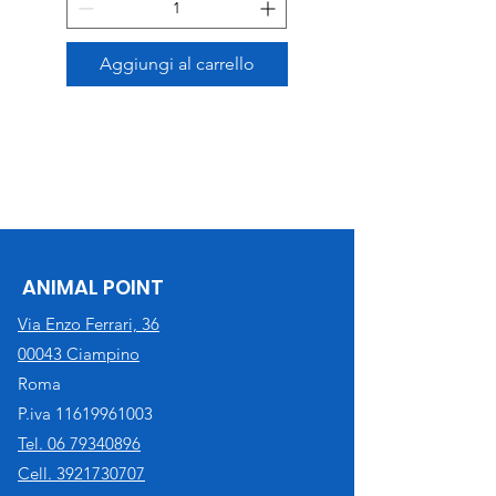
Aggiungi al carrello
ANIMAL POINT
Via Enzo Ferrari, 36
00043 Ciampino
Roma
P.iva
11619961003
Tel. 06 79340896
Cell. 3921730707