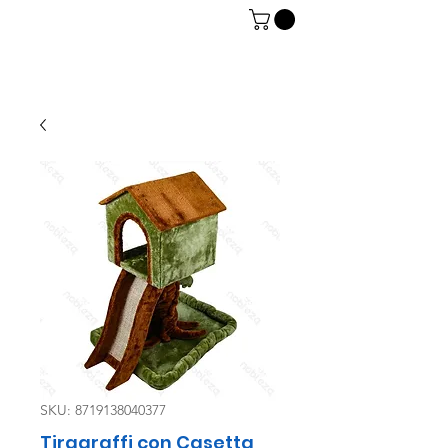
06 7934 0896
SKU: 8719138040377
Tiragraffi con Casetta