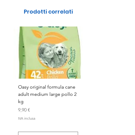
Prodotti correlati
Oasy original formula cane
OASYDOG ADULT
adult medium large pollo 2
MED/LARG MAIALE 1
kg
Prezzo
44,99 €
Prezzo
9,90 €
IVA inclusa
IVA inclusa