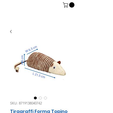
06 7934 0896
SKU: 8719138040742
Tiragraffi Forma Topino