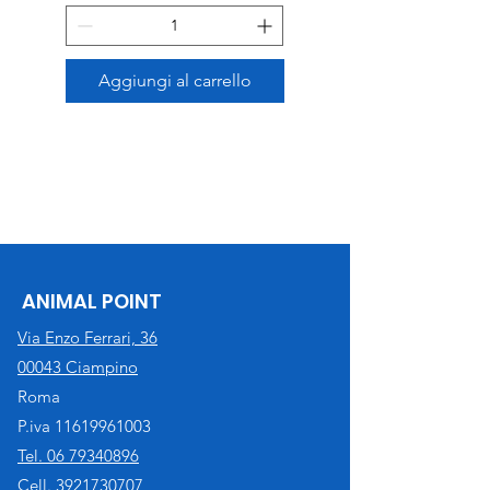
Aggiungi al carrello
ANIMAL POINT
Via Enzo Ferrari, 36
00043 Ciampino
Roma
P.iva
11619961003
Tel. 06 79340896
Cell. 3921730707