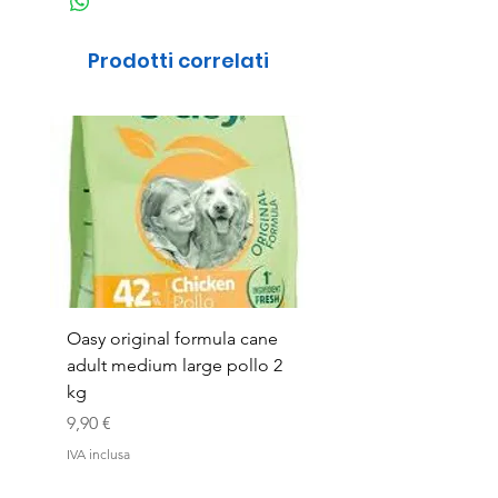
Prodotti correlati
Oasy original formula cane
OASYDOG ADULT
adult medium large pollo 2
MED/LARG MAIALE 1
kg
Prezzo
44,99 €
Prezzo
9,90 €
IVA inclusa
IVA inclusa