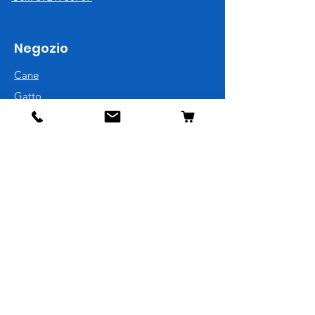
Negozio
Cane
Gatto
Uccelli
Pesci
Roditori
Rettili
Informazioni
La nostra storia
Contatti
Spedizione e resi