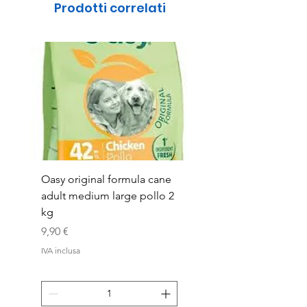
Prodotti correlati
Oasy original formula cane
OASYDOG ADULT
adult medium large pollo 2
MED/LARG MAIALE 1
kg
Prezzo
44,99 €
Prezzo
9,90 €
IVA inclusa
IVA inclusa