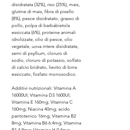
disidratata (32%), riso (25%), mais,
glutine di mais, fibra di pisello
(8%), pesce disidratato, grasso di
pollo, polpa di barbabietola
essiccata (6%), proteine animali
idrolizzate, olio di pesce, olio
vegetale, uova intere disidratate,
semi di psyllium, cloruro di
sodio, cloruro di potassio, solfato
di calcio biidrato, lievito di birra
essiccato, fosfato monosodico.
Additivi nutrizionali: Vitamina A
16000UI; Vitamina D3 1600UI;
Vitamina E 160mg; Vitamina C
160mg; Niacina 40mg; acido
pantotenico 16mg; Vitamina B2
8mg; Vitamina B6 6.4mg; Vitamina
B1 4.8mg; Vitamina H 0.4mg;