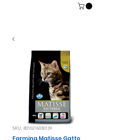
06 7934 0896
SKU: 8010276030139
Farmina Matisse Gatto