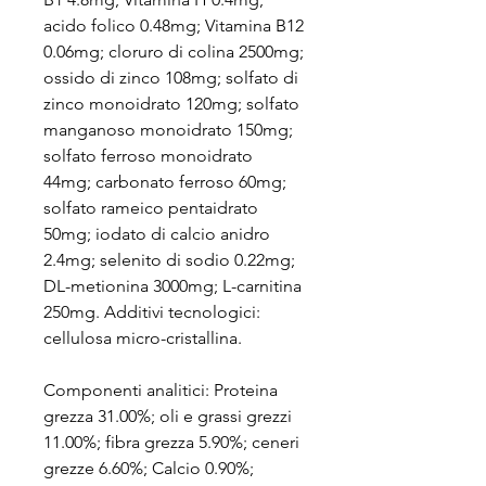
acido folico 0.48mg; Vitamina B12
0.06mg; cloruro di colina 2500mg;
ossido di zinco 108mg; solfato di
zinco monoidrato 120mg; solfato
manganoso monoidrato 150mg;
solfato ferroso monoidrato
44mg; carbonato ferroso 60mg;
solfato rameico pentaidrato
50mg; iodato di calcio anidro
2.4mg; selenito di sodio 0.22mg;
DL-metionina 3000mg; L-carnitina
250mg. Additivi tecnologici:
cellulosa micro-cristallina.
Componenti analitici: Proteina
grezza 31.00%; oli e grassi grezzi
11.00%; fibra grezza 5.90%; ceneri
grezze 6.60%; Calcio 0.90%;