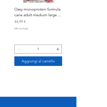
Oasy monoprotein formula
Dog Snack Dentastix
cane adult medium large ...
Multipack Medium x5
Prezzo
Prezzo
44,99 €
15,99 €
IVA inclusa
IVA inclusa
Aggiungi al carrello