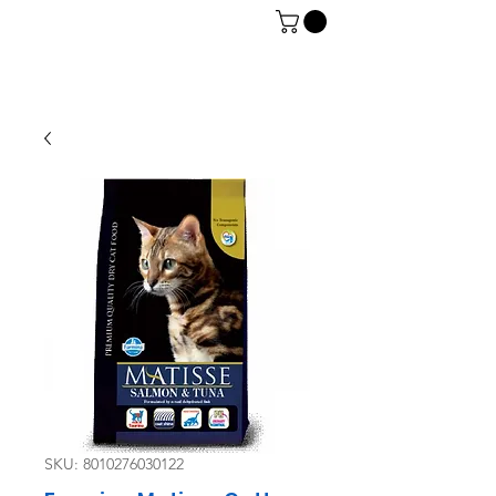
06 7934 0896
SKU: 8010276030122