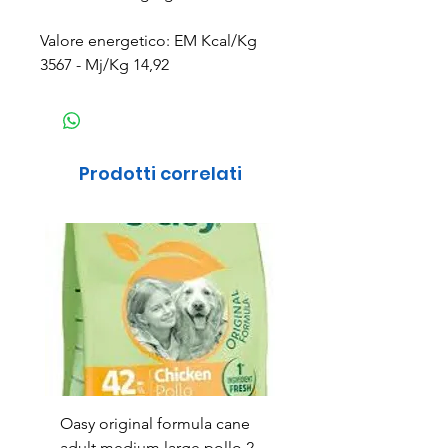
Valore energetico: EM Kcal/Kg
3567 - Mj/Kg 14,92
Prodotti correlati
Oasy original formula cane
OASYDOG ADULT
adult medium large pollo 2
MED/LARG MAIALE 1