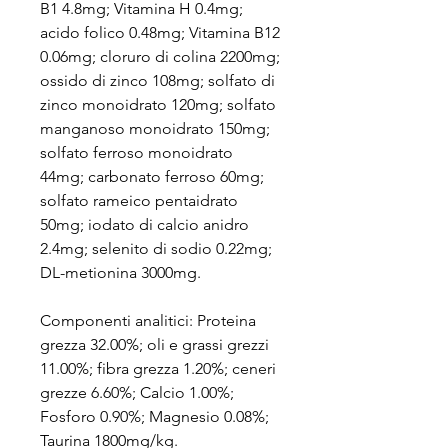
B1 4.8mg; Vitamina H 0.4mg;
acido folico 0.48mg; Vitamina B12
0.06mg; cloruro di colina 2200mg;
ossido di zinco 108mg; solfato di
zinco monoidrato 120mg; solfato
manganoso monoidrato 150mg;
solfato ferroso monoidrato
44mg; carbonato ferroso 60mg;
solfato rameico pentaidrato
50mg; iodato di calcio anidro
2.4mg; selenito di sodio 0.22mg;
DL-metionina 3000mg.
Componenti analitici: Proteina
grezza 32.00%; oli e grassi grezzi
11.00%; fibra grezza 1.20%; ceneri
grezze 6.60%; Calcio 1.00%;
Fosforo 0.90%; Magnesio 0.08%;
Taurina 1800mg/kg.