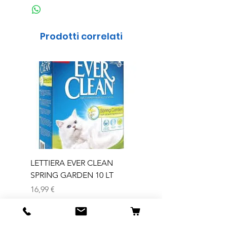
Prodotti correlati
LETTIERA EVER CLEAN
LETTIERA EVER CLEA
SPRING GARDEN 10 LT
SENIOR 10 LT
Prezzo
Prezzo
16,99 €
16,99 €
IVA inclusa
IVA inclusa