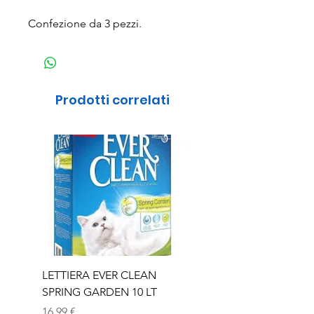
Confezione da 3 pezzi.
Prodotti correlati
LETTIERA EVER CLEAN
LETTIERA EVER CLEA
SPRING GARDEN 10 LT
SENIOR 10 LT
Prezzo
Prezzo
16,99 €
16,99 €