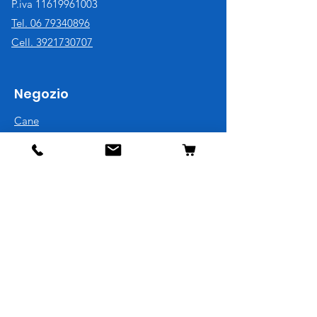
P.iva
11619961003
Tel. 06 79340896
Cell. 3921730707
Negozio
Cane
Gatto
Uccelli
Pesci
Roditori
Rettili
Informazioni
La nostra storia