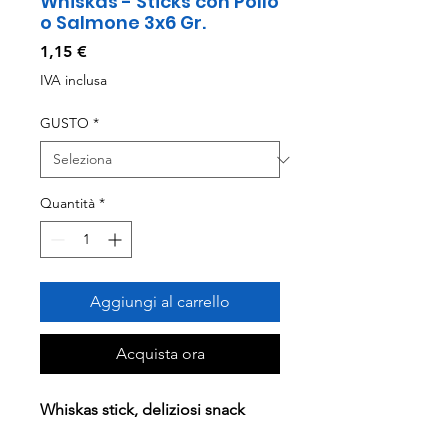
Whiskas - Sticks con Pollo
o Salmone 3x6 Gr.
Prezzo
1,15 €
IVA inclusa
GUSTO
*
Quantità
*
Aggiungi al carrello
Acquista ora
Whiskas stick, deliziosi snack