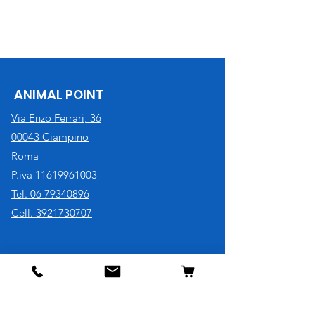
ANIMAL POINT
Via Enzo Ferrari, 36
00043 Ciampino
Roma
P.iva
11619961003
Tel. 06 79340896
Cell. 3921730707
Negozio
Cane
Gatto