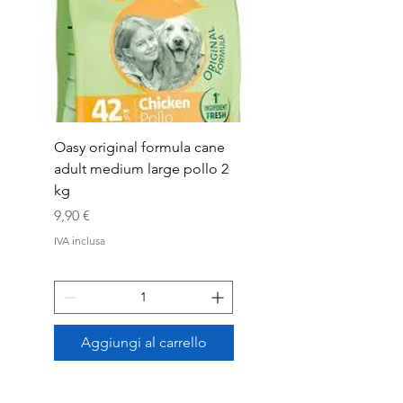
Oasy original formula cane
OASYDOG ADULT
adult medium large pollo 2
MED/LARG MAIALE 1
kg
Prezzo
44,99 €
Prezzo
9,90 €
IVA inclusa
IVA inclusa
Aggiungi al carrello