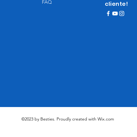
FAQ
cliente!
©2023 by Besties. Proudly created with
Wix.com