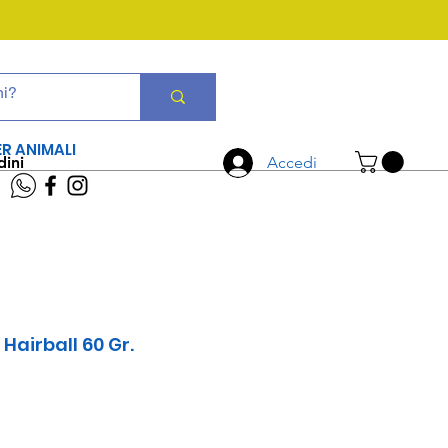
CHIAMA ORA
06 7934 0896
ER ANIMALI
dini
Accedi
Hairball 60 Gr.