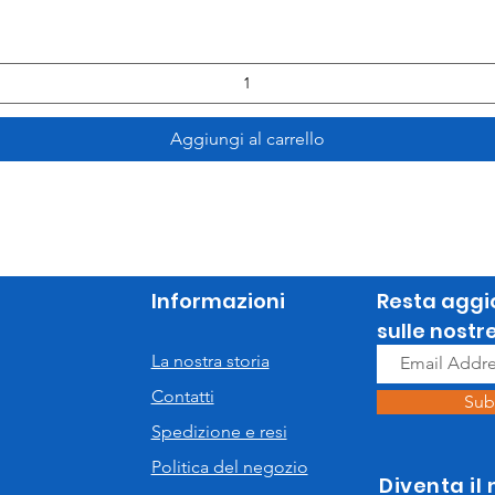
Aggiungi al carrello
Informazioni
Resta aggi
sulle nostr
La nostra storia
Contatti
Sub
Spedizione e resi
Politica del negozio
Diventa il