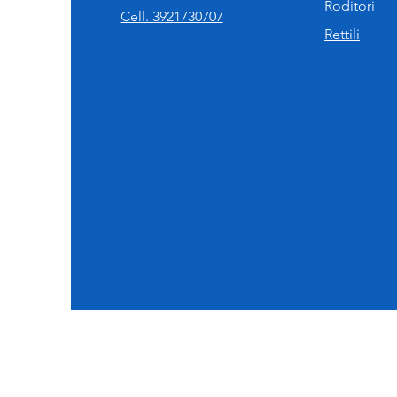
Roditori
Cell. 3921730707
Rettili