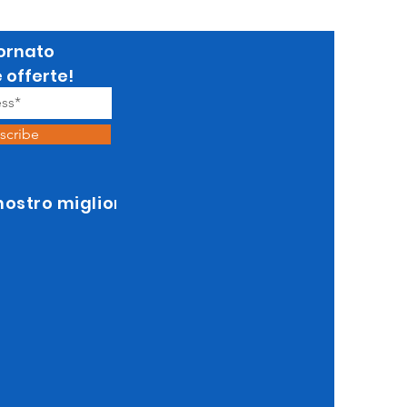
ornato
e offerte!
scribe
 nostro miglior