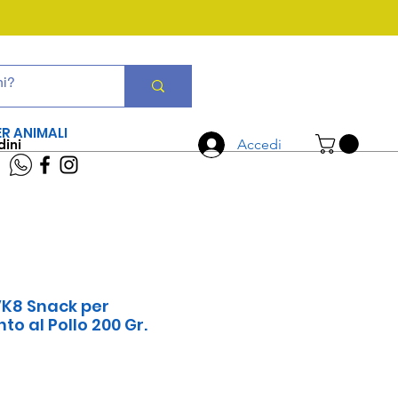
CHIAMA ORA
06 7934 0896
ER ANIMALI
dini
Accedi
VK8 Snack per
o al Pollo 200 Gr.