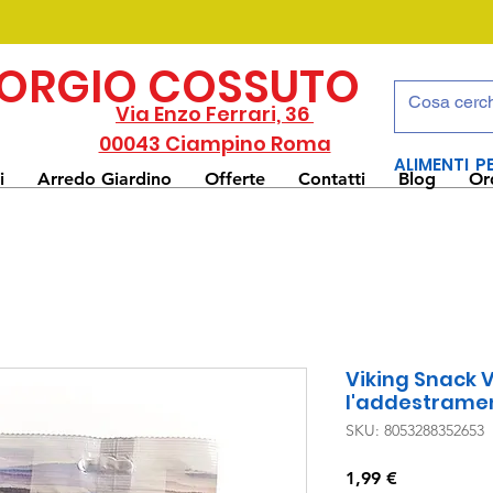
IORGIO COSSUTO
Via Enzo Ferrari, 36
00043 Ciampino Roma
ALIMENTI P
i
Arredo Giardino
Offerte
Contatti
Blog
Or
Viking Snack 
l'addestrament
SKU: 8053288352653
Prezzo
1,99 €