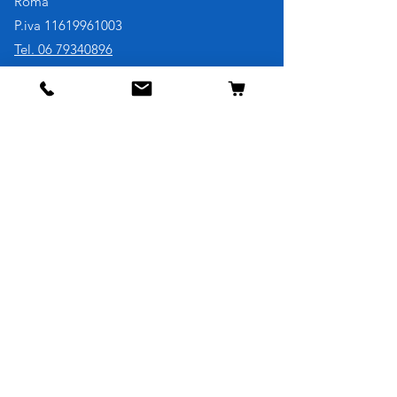
Roma
P.iva
11619961003
Tel. 06 79340896
Cell. 3921730707
Negozio
Cane
Gatto
Uccelli
Pesci
Roditori
Rettili
Informazioni