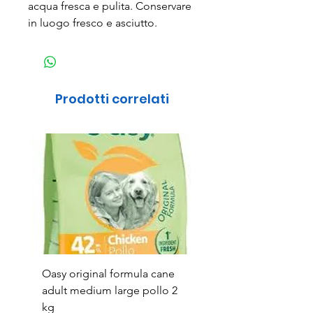
acqua fresca e pulita. Conservare
in luogo fresco e asciutto.
Prodotti correlati
Oasy original formula cane
OASYDOG ADULT
adult medium large pollo 2
MED/LARG MAIALE 1
kg
Prezzo
44,99 €