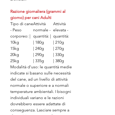
Razione giornaliera (grammi al
giorno) per cani Adulti
Tipo di cane
Attività
Attività
- Peso
normale -
elevata -
corporeo: |
quantità: |
quantità:
10kg
| 180g
| 210g
15kg
| 240g
| 270g
20kg
| 290g
| 330g
25kg
| 335g
| 380g
Modalità d'uso: le quantità medie
indicate si basano sulle necessità
del cane, ad un livello di attività
normale o superiore e a normali
temperature ambientali. I bisogni
individuali variano e le razioni
dovrebbero essere adattate di
conseguenza. Lasciare sempre a