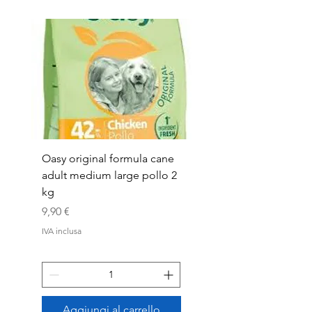
Oasy original formula cane
OASYDOG ADULT
adult medium large pollo 2
MED/LARG MAIALE 1
kg
Prezzo
44,99 €
Prezzo
9,90 €
IVA inclusa
IVA inclusa
Aggiungi al carrello