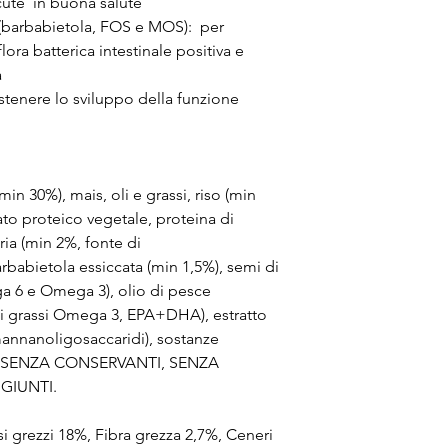
te e una cute in buona salute
 (barbabietola, FOS e MOS): per
ora batterica intestinale positiva e
a
stenere lo sviluppo della funzione
in 30%), mais, oli e grassi, riso (min
to proteico vegetale, proteina di
ria (min 2%, fonte di
arbabietola essiccata (min 1,5%), semi di
ga 6 e Omega 3), olio di pesce
di grassi Omega 3, EPA+DHA), estratto
 mannanoligosaccaridi), sostanze
ino. SENZA CONSERVANTI, SENZA
GIUNTI.
si grezzi 18%, Fibra grezza 2,7%, Ceneri