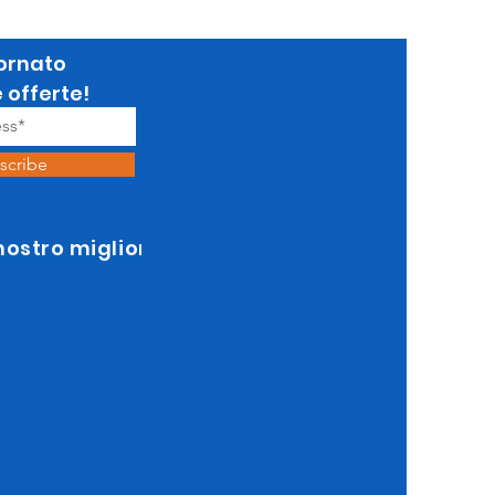
ornato
e offerte!
scribe
 nostro miglior