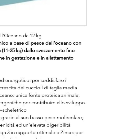
l'Oceano da 12 kg
ico a base di pesce dell’oceano con
a (11-25 kg) dallo svezzamento fino
 cagne in gestazione e in allattamento
ed energetico: per soddisfare i
crescita dei cuccioli di taglia media
eano: unica fonte proteica animale,
lergeniche per contribuire allo sviluppo
-scheletrico
: grazie al suo basso peso molecolare,
icità ed un’elevata digeribilità
a 3 in rapporto ottimale e Zinco: per