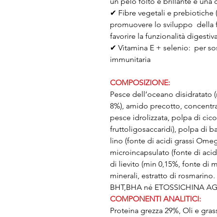
un pelo folto e brillan
✔ Fibre vegetali e prebiotiche
promuovere lo sviluppo della fl
favorire la funzionalità digestiv
✔ Vitamina E + selenio: per so
immunitaria
COMPOSIZIONE:
Pesce dell’oceano disidratato (m
8%), amido precotto, concentra
pesce idrolizzata, polpa di cico
fruttoligosaccaridi), polpa di b
lino (fonte di acidi grassi Ome
microincapsulato (fonte di aci
di lievito (min 0,15%, fonte di
minerali, estratto di rosmar
BHT,BHA né ETOSSICHINA AG
COMPONENTI ANALITICI:
Proteina grezza 29%, Oli e gras