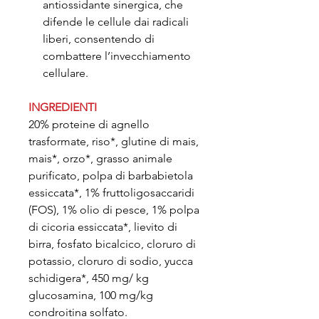
antiossidante sinergica, che
difende le cellule dai radicali
liberi, consentendo di
combattere l’invecchiamento
cellulare.
INGREDIENTI
20% proteine di agnello
trasformate, riso*, glutine di mais,
mais*, orzo*, grasso animale
purificato, polpa di barbabietola
essiccata*, 1% fruttoligosaccaridi
(FOS), 1% olio di pesce, 1% polpa
di cicoria essiccata*, lievito di
birra, fosfato bicalcico, cloruro di
potassio, cloruro di sodio, yucca
schidigera*, 450 mg/ kg
glucosamina, 100 mg/kg
condroitina solfato.