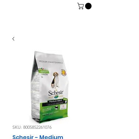
06 7934 0896
SKU: 8005852261076
Schesir - Medium