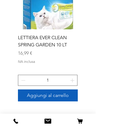
LETTIERA EVER CLEAN
LETTIERA EVER CLEA
SPRING GARDEN 10 LT
SENIOR 10 LT
Prezzo
Prezzo
16,99 €
16,99 €
IVA inclusa
IVA inclusa
Aggiungi al carrello