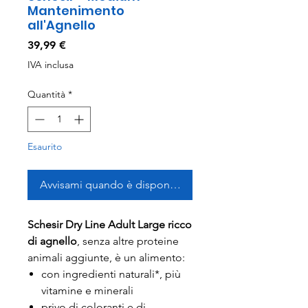
Mantenimento
all'Agnello
Prezzo
39,99 €
IVA inclusa
Quantità
*
Esaurito
Avvisami quando è disponibile
Schesir Dry Line Adult Large ricco
di agnello
, senza altre proteine
animali aggiunte, è un alimento:
con ingredienti naturali*, più
vitamine e minerali
privo di coloranti e di