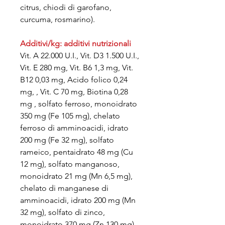
citrus, chiodi di garofano,
curcuma, rosmarino).
Additivi/kg: additivi nutrizionali
Vit. A 22.000 U.I., Vit. D3 1.500 U.I.,
Vit. E 280 mg, Vit. B6 1,3 mg, Vit.
B12 0,03 mg, Acido folico 0,24
mg, , Vit. C 70 mg, Biotina 0,28
mg , solfato ferroso, monoidrato
350 mg (Fe 105 mg), chelato
ferroso di amminoacidi, idrato
200 mg (Fe 32 mg), solfato
rameico, pentaidrato 48 mg (Cu
12 mg), solfato manganoso,
monoidrato 21 mg (Mn 6,5 mg),
chelato di manganese di
amminoacidi, idrato 200 mg (Mn
32 mg), solfato di zinco,
monoidrato 370 mg (Zn 130 mg),