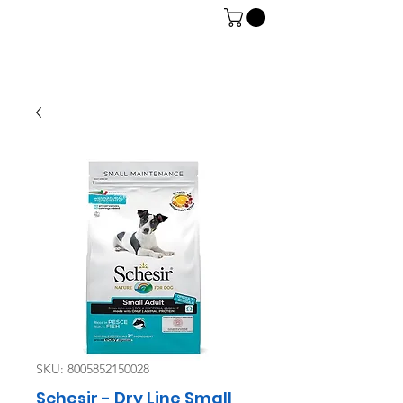
06 7934 0896
SKU: 8005852150028
Schesir - Dry Line Small