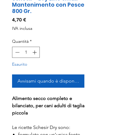
Mantenimento con Pesce
800 Gr.
Prezzo
4,70 €
IVA inclusa
Quantità
*
Esaurito
Avvisami quando è disponibile
Alimento secco completo e
bilanciato, per cani adulti di taglia
piccola
Le ricette Schesir Dry sono:
formulate con un’unica fonte