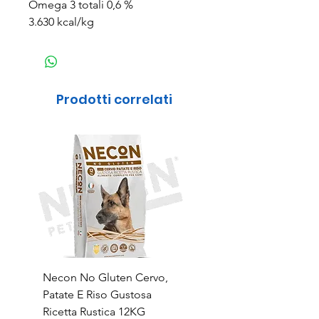
Omega 3 totali 0,6 %
3.630 kcal/kg
Prodotti correlati
Necon No Gluten Cervo,
Necon No Gluten Mai
Patate E Riso Gustosa
Riso Deliziosa Ricetta
Ricetta Rustica 12KG
Prezzo
39,90 €