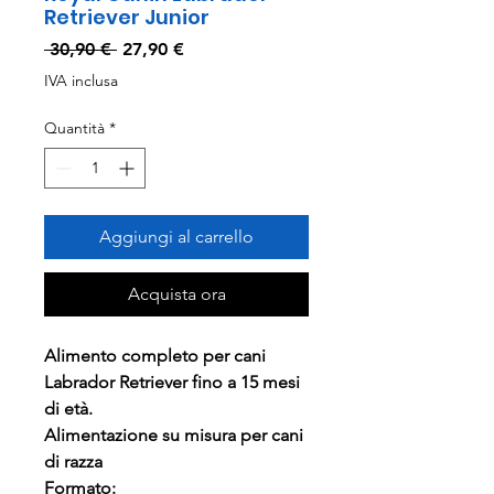
Retriever Junior
Prezzo
Prezzo
 30,90 € 
27,90 €
regolare
scontato
IVA inclusa
Quantità
*
Aggiungi al carrello
Acquista ora
Alimento completo per cani
Labrador Retriever fino a 15 mesi
di età.
Alimentazione su misura per cani
di razza
Formato: