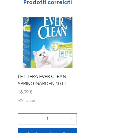
Prodotti correlati
LETTIERA EVER CLEAN
LETTIERA EVER CLEA
SPRING GARDEN 10 LT
SENIOR 10 LT
Prezzo
Prezzo
16,99 €
16,99 €
IVA inclusa
IVA inclusa