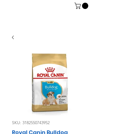
06 7934 0896
SKU: 3182550743952
Royal Canin Bulldog