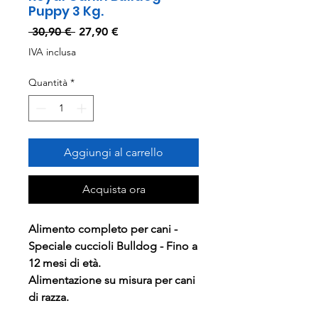
Puppy 3 Kg.
Prezzo
Prezzo
 30,90 € 
27,90 €
regolare
scontato
IVA inclusa
Quantità
*
Aggiungi al carrello
Acquista ora
Alimento completo per cani -
Speciale cuccioli Bulldog - Fino a
12 mesi di età.
Alimentazione su misura per cani
di razza.