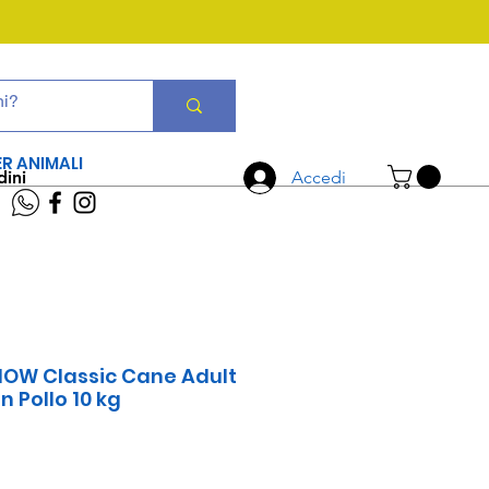
CHIAMA ORA
06 7934 0896
ER ANIMALI
dini
Accedi
HOW Classic Cane Adult
 Pollo 10 kg
Prezzo