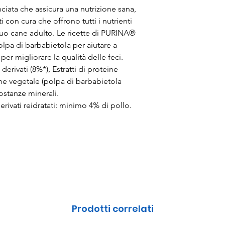
iata che assicura una nutrizione sana,
i con cura che offrono tutti i nutrienti
 tuo cane adulto. Le ricette di PURINA®
a di barbabietola per aiutare a
 per migliorare la qualità delle feci.
erivati (8%*), Estratti di proteine
ine vegetale (polpa di barbabietola
sostanze minerali.
erivati reidratati: minimo 4% di pollo.
Prodotti correlati