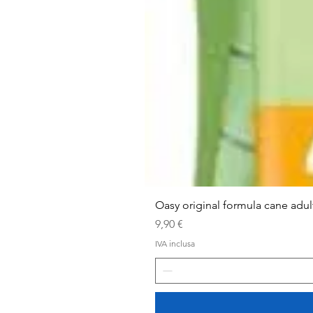
Oasy original formula cane adu
Prezzo
9,90 €
IVA inclusa