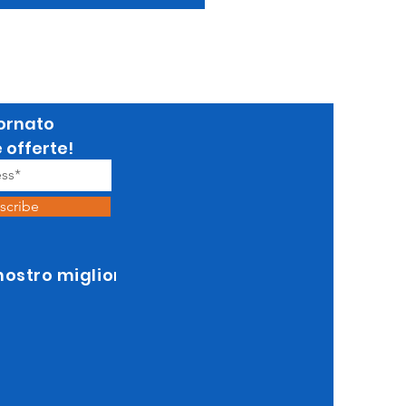
ornato
e offerte!
scribe
 nostro miglior