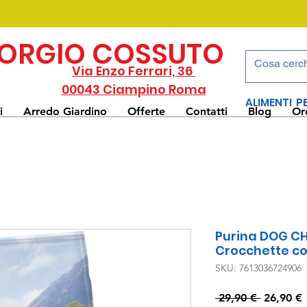
IORGIO COSSUTO
Via Enzo Ferrari, 36
00043 Ciampino Roma
ALIMENTI P
i
Arredo Giardino
Offerte
Contatti
Blog
Or
Purina DOG C
Crocchette con
SKU: 7613036724906
Prezzo
 29,90 € 
26,90 €