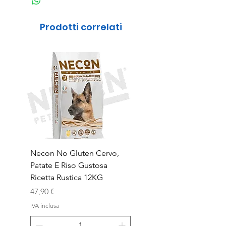
Prodotti correlati
Necon No Gluten Cervo,
Necon No Gluten Mai
Patate E Riso Gustosa
Riso Deliziosa Ricetta
Ricetta Rustica 12KG
Prezzo
39,90 €
Prezzo
47,90 €
IVA inclusa
IVA inclusa