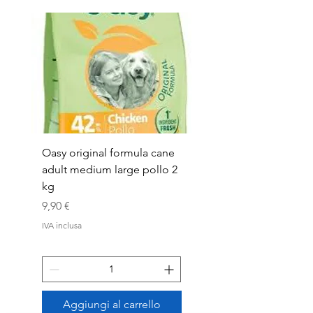
Oasy original formula cane
OASYDOG ADULT
adult medium large pollo 2
MED/LARG MAIALE 1
kg
Prezzo
44,99 €
Prezzo
9,90 €
IVA inclusa
IVA inclusa
Aggiungi al carrello