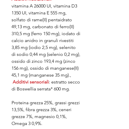
vitamina A 26000 UI, vitamina D3
1350 UI, vitamina E 555 mg,
solfato di rame(II) pentaidrato
49,13 mg, carbonato di ferro(II)
310,5 mg (ferro 150 mg), iodato di
calcio anidro in granuli rivestiti
3,85 mg (iodio 2,5 mg), selenito
di sodio 0,44 mg (selenio 0,2 mg),
ossido di zinco 193,4 mg (zinco
156 mg), ossido di manganese(II)
45,1 mg (manganese 35 mg).,
Additivi sensoriali
: estratto secco
di Boswellia serrata* 600 mg.
Proteina grezza 25%, grassi grezzi
13,5%, fibra grezza 3%, ceneri
grezze 7%, magnesio 0,1%,
Omega 3 0,9%.