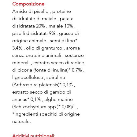
Composizione
Amido di pisello , proteine
disidratate di maiale , patata
disidratata 20% , maiale 10% ,
piselli disidratati 9% , grasso di
origine animale , semi di lino*
3,4% , olio di granturco , aroma
senza proteine animali , sostanze
minerali , estratto secco di radice
di cicoria (fonte di inulina)* 0,7% ,
lignocellulosa , spirulina
(Arthrospira platensis)* 0,1% ,
estratto secco di gambo di
ananas* 0,1% , alghe marine
(Schizochytrium spp.)* 0,08%. ,
*Ingredienti specifici di origine
naturale.
Additivi nutrizionali
: