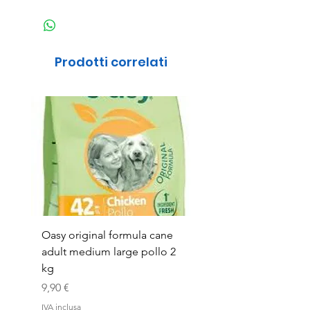
Prodotti correlati
Oasy original formula cane
OASYDOG ADULT
adult medium large pollo 2
MED/LARG MAIALE 1
kg
Prezzo
44,99 €
Prezzo
9,90 €
IVA inclusa
IVA inclusa