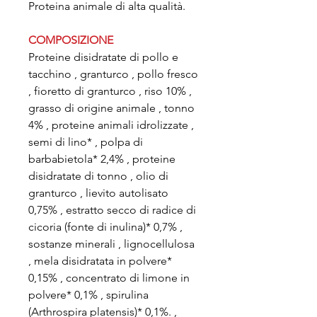
Proteina animale di alta qualità.
COMPOSIZIONE
Proteine disidratate di pollo e
tacchino , granturco , pollo fresco
, fioretto di granturco , riso 10% ,
grasso di origine animale , tonno
4% , proteine animali idrolizzate ,
semi di lino* , polpa di
barbabietola* 2,4% , proteine
disidratate di tonno , olio di
granturco , lievito autolisato
0,75% , estratto secco di radice di
cicoria (fonte di inulina)* 0,7% ,
sostanze minerali , lignocellulosa
, mela disidratata in polvere*
0,15% , concentrato di limone in
polvere* 0,1% , spirulina
(Arthrospira platensis)* 0,1%. ,