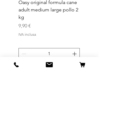
Oasy original formula cane
OASYDOG ADULT
adult medium large pollo 2
MED/LARG MAIALE 1
kg
Prezzo
44,99 €
Prezzo
9,90 €
IVA inclusa
IVA inclusa
Aggiungi al carrello
ANIMAL POINT