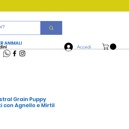
CHIAMA ORA
06 7934 0896
ER ANIMALI
dini
Accedi
tral Grain Puppy
con Agnello e Mirtil