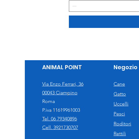
ANIMAL POINT
Negozio
Via Enzo Ferrari, 36
Cane
00043 Ciampino
Gatto
Roma
Uccelli
P.iva 11619961003
Pesci
Tel. 06 79340896
Roditori
Cell. 3921730707
Rettili