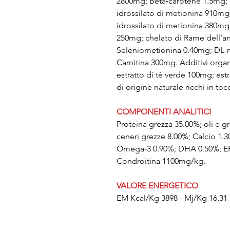
2800mg; Beta‐carotene 1.5mg; 
idrossilato di metionina 910m
idrossilato di metionina 380mg; 
250mg; chelato di Rame dell’an
Seleniometionina 0.40mg; DL-m
Carnitina 300mg. Additivi organ
estratto di tè verde 100mg; estr
di origine naturale ricchi in toc
COMPONENTI ANALITICI
Proteina grezza 35.00%; oli e gr
ceneri grezze 8.00%; Calcio 1.
Omega‐3 0.90%; DHA 0.50%; E
Condroitina 1100mg/kg.
VALORE ENERGETICO
EM Kcal/Kg 3898 - Mj/Kg 16,31