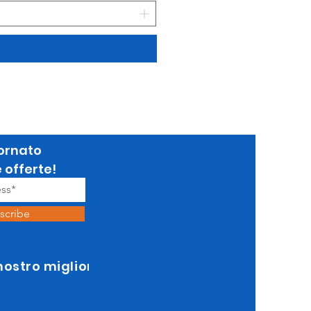
ornato
e offerte!
scribe
 nostro miglior