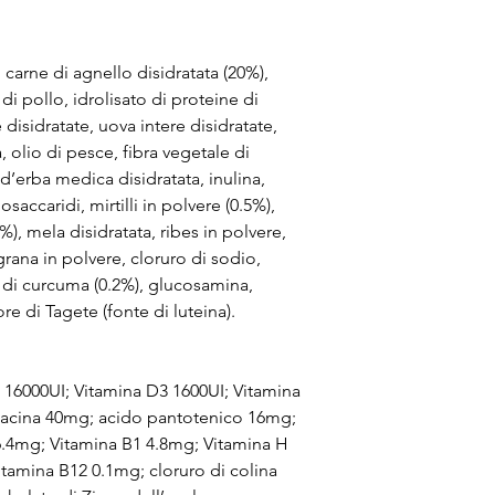
 carne di agnello disidratata (20%),
di pollo, idrolisato di proteine di
disidratate, uova intere disidratate,
 olio di pesce, fibra vegetale di
 d’erba medica disidratata, inulina,
saccaridi, mirtilli in polvere (0.5%),
%), mela disidratata, ribes in polvere,
grana in polvere, cloruro di sodio,
ce di curcuma (0.2%), glucosamina,
ore di Tagete (fonte di luteina).
 A 16000UI; Vitamina D3 1600UI; Vitamina
iacina 40mg; acido pantotenico 16mg;
6.4mg; Vitamina B1 4.8mg; Vitamina H
itamina B12 0.1mg; cloruro di colina