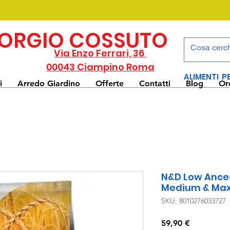
IORGIO COSSUTO
Via Enzo Ferrari, 36
00043 Ciampino Roma
ALIMENTI P
i
Arredo Giardino
Offerte
Contatti
Blog
Or
N&D Low Ances
Medium & Maxi 
SKU: 8010276033727
Prezzo
59,90 €