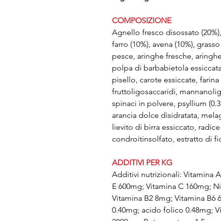
COMPOSIZIONE
Agnello fresco disossato (20%),
farro (10%), avena (10%), grasso 
pesce, aringhe fresche, aringhe 
polpa di barbabietola essiccata,
pisello, carote essiccate, farina
fruttoligosaccaridi, mannanoligo
spinaci in polvere, psyllium (0.3
arancia dolce disidratata, mela
lievito di birra essiccato, radi
condroitinsolfato, estratto di fi
ADDITIVI PER KG
Additivi nutrizionali: Vitamina
E 600mg; Vitamina C 160mg; N
Vitamina B2 8mg; Vitamina B6 
0.40mg; acido folico 0.48mg; V