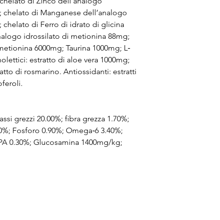
chelato di Zinco dell’analogo
g; chelato di Manganese dell’analogo
chelato di Ferro di idrato di glicina
alogo idrossilato di metionina 88mg;
etionina 6000mg; Taurina 1000mg; L‐
olettici: estratto di aloe vera 1000mg;
atto di rosmarino. Antiossidanti: estratti
oferoli.
assi grezzi 20.00%; fibra grezza 1.70%;
30%; Fosforo 0.90%; Omega‐6 3.40%;
PA 0.30%; Glucosamina 1400mg/kg;