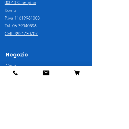
00043 Ciampino
Roma
P.iva
11619961003
Tel. 06 79340896
Cell. 3921730707
Negozio
Cane
Gatto
Uccelli
Pesci
Roditori
Rettili