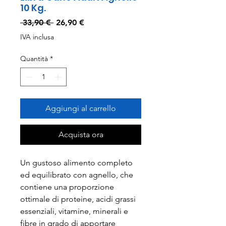
10 Kg.
Prezzo
Prezzo
 33,90 € 
26,90 €
regolare
scontato
IVA inclusa
Quantità
*
Aggiungi al carrello
Acquista ora
Un gustoso alimento completo
ed equilibrato con agnello, che
contiene una proporzione
ottimale di proteine, acidi grassi
essenziali, vitamine, minerali e
fibre in grado di apportare