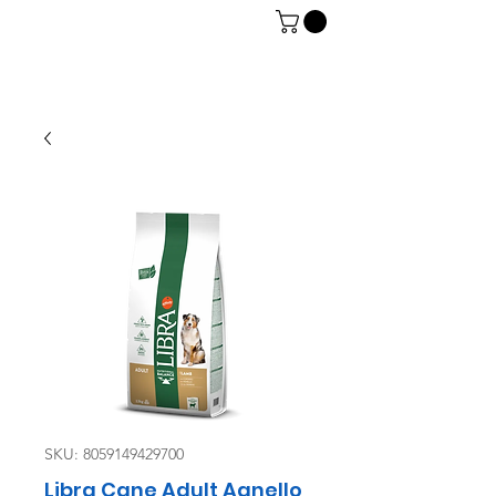
06 7934 0896
SKU: 8059149429700
Libra Cane Adult Agnello