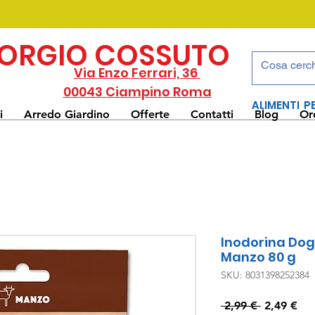
IORGIO COSSUTO
Via Enzo Ferrari, 36
00043 Ciampino Roma
ALIMENTI P
i
Arredo Giardino
Offerte
Contatti
Blog
Or
Inodorina Dog
Manzo 80 g
SKU: 8031398252384
Prezzo
Pre
 2,99 € 
2,49 €