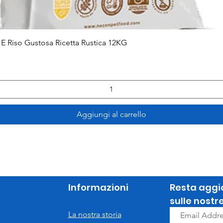
Vista rapida
E Riso Gustosa Ricetta Rustica 12KG
Aggiungi al carrello
Informazioni
Resta aggi
sulle nostr
La nostra storia