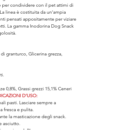
er condividere con il pet attimi di
La linea è costituita da un'ampia
nti pensati appositamente per viziare
setti. La gamma Inodorina Dog Snack
golosità.
i granturco, Glicerina grezza,
ti.
ze 0,8%, Grassi grezzi 15,1% Ceneri
DICAZIONI D’USO:
ali pasti. Lasciare sempre a
fresca e pulita.
nte la masticazione degli snack.
 asciutto.