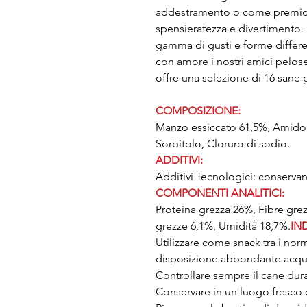
addestramento o come premio p
spensieratezza e divertimento. 
gamma di gusti e forme differe
con amore i nostri amici pelo
offre una selezione di 16 sane 
COMPOSIZIONE:
Manzo essiccato 61,5%, Amido d
Sorbitolo, Cloruro di sodio.
ADDITIVI:
Additivi Tecnologici: conservan
COMPONENTI ANALITICI:
Proteina grezza 26%, Fibre grez
grezze 6,1%, Umidità 18,7%.
IN
Utilizzare come snack tra i norm
disposizione abbondante acqua 
Controllare sempre il cane dura
Conservare in un luogo fresco e