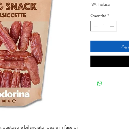
regolare
sco
IVA inclusa
Quantità
*
Agg
gustoso e bilanciato ideale in fase di