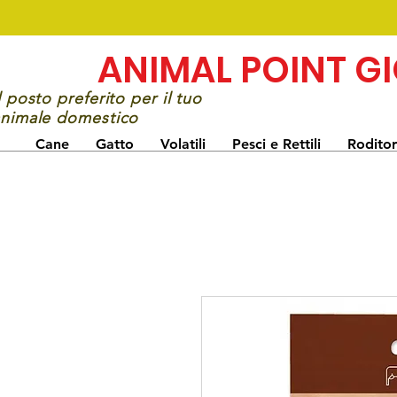
ANIMAL POINT G
l posto preferito per il tuo
nimale domestico
Cane
Gatto
Volatili
Pesci e Rettili
Roditor