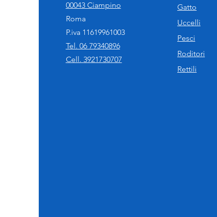
00043 Ciampino
Gatto
Roma
Uccelli
P.iva 11619961003
Pesci
Tel. 06 79340896
Roditori
Cell. 3921730707
Rettili