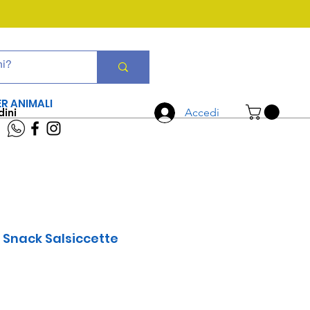
CHIAMA ORA
06 7934 0896
ER ANIMALI
dini
Accedi
 Snack Salsiccette
zzo