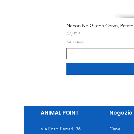
Necon No Gluten Cervo, Patate 
Prezzo
47,90 €
IVA inclusa
ANIMAL POINT
Negozio
Via Enzo Ferrari, 36
Cane