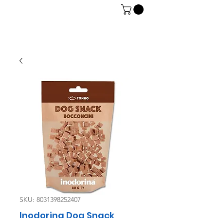
06 7934 0896
SKU: 8031398252407
Inodorina Dog Snack