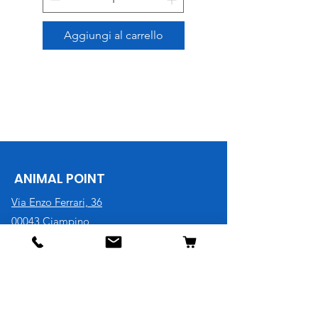
Aggiungi al carrello
ANIMAL POINT
Via Enzo Ferrari, 36
00043 Ciampino
Roma
P.iva
11619961003
Tel. 06 79340896
Cell. 3921730707