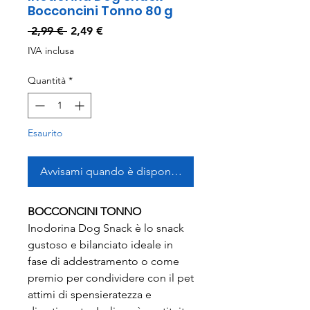
Bocconcini Tonno 80 g
Prezzo
Prezzo
 2,99 € 
2,49 €
regolare
scontato
IVA inclusa
Quantità
*
Esaurito
Avvisami quando è disponibile
BOCCONCINI TONNO
Inodorina Dog Snack è lo snack
gustoso e bilanciato ideale in
fase di addestramento o come
premio per condividere con il pet
attimi di spensieratezza e