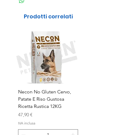
Prodotti correlati
Necon No Gluten Cervo,
Necon No Gluten Mai
Patate E Riso Gustosa
Riso Deliziosa Ricetta
Ricetta Rustica 12KG
Prezzo
39,90 €
Prezzo
47,90 €
IVA inclusa
IVA inclusa