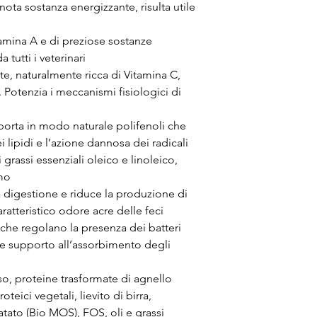
ota sostanza energizzante, risulta utile
tamina A e di preziose sostanze
tutti i veterinari
te, naturalmente ricca di Vitamina C,
 Potenzia i meccanismi fisiologici di
orta in modo naturale polifenoli che
 lipidi e l’azione dannosa dei radicali
i grassi essenziali oleico e linoleico,
smo
a digestione e riduce la produzione di
atteristico odore acre delle feci
che regolano la presenza dei batteri
ale supporto all’assorbimento degli
riso, proteine trasformate di agnello
oteici vegetali, lievito di birra,
ratato (Bio MOS), FOS, oli e grassi