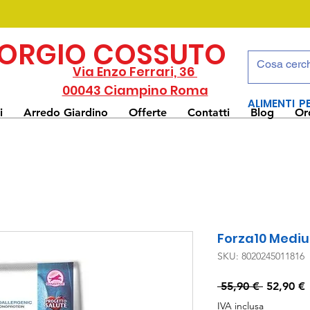
IORGIO COSSUTO
Via Enzo Ferrari, 36
00043 Ciampino Roma
ALIMENTI P
i
Arredo Giardino
Offerte
Contatti
Blog
Or
Forza10 Medium
SKU: 8020245011816
Prezzo
 55,90 € 
52,90 €
regolare
IVA inclusa