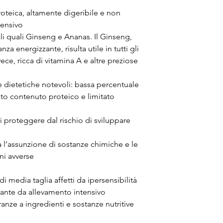
oteica, altamente digeribile e non
tensivo
ali quali Ginseng e Ananas. Il Ginseng,
za energizzante, risulta utile in tutti gli
nvece, ricca di vitamina A e altre preziose
 e dietetiche notevoli: bassa percentuale
vato contenuto proteico e limitato
i proteggere dal rischio di sviluppare
a l’assunzione di sostanze chimiche e le
ni avverse
 di media taglia affetti da ipersensibilità
ivante da allevamento intensivo
eranze a ingredienti e sostanze nutritive