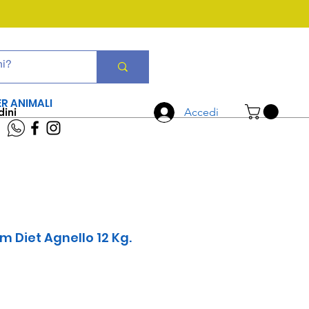
CHIAMA ORA
06 7934 0896
ER ANIMALI
dini
Accedi
 Diet Agnello 12 Kg.
Prezzo
scontato