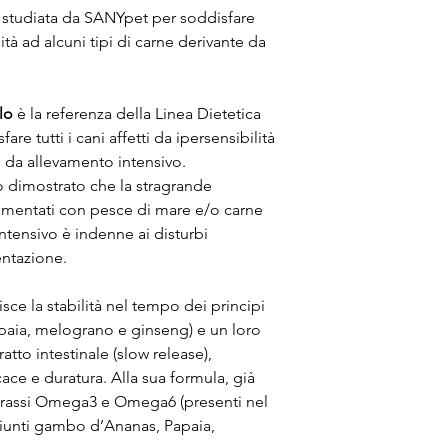
a studiata da SANYpet per soddisfare
ilità ad alcuni tipi di carne derivante da
lo
è la referenza della Linea Dietetica
re tutti i cani affetti da ipersensibilità
e da allevamento intensivo.
no dimostrato che la stragrande
limentati con pesce di mare e/o carne
ntensivo è indenne ai disturbi
entazione.
sce la stabilità nel tempo dei principi
apaia, melograno e ginseng) e un loro
tto intestinale (slow release),
ce e duratura. Alla sua formula, già
 grassi Omega3 e Omega6 (presenti nel
giunti gambo d’Ananas, Papaia,