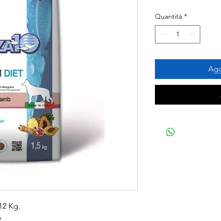
Quantità
*
Agg
12 Kg.
o