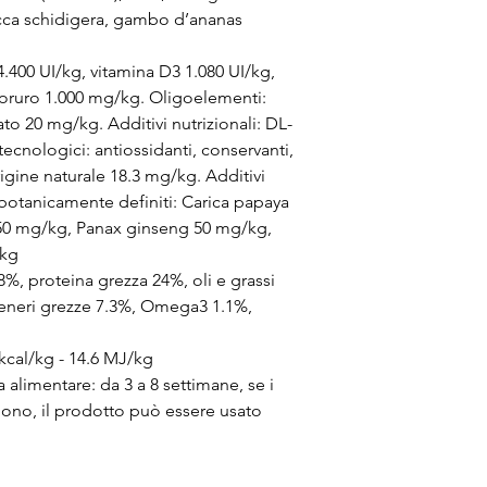
Yucca schidigera, gambo d’ananas
.400 UI/kg, vitamina D3 1.080 UI/kg,
loruro 1.000 mg/kg. Oligoelementi:
to 20 mg/kg. Additivi nutrizionali: DL-
ecnologici: antiossidanti, conservanti,
origine naturale 18.3 mg/kg. Additivi
i botanicamente definiti: Carica papaya
50 mg/kg, Panax ginseng 50 mg/kg,
/kg
%, proteina grezza 24%, oli e grassi
 ceneri grezze 7.3%, Omega3 1.1%,
kcal/kg - 14.6 MJ/kg
a alimentare: da 3 a 8 settimane, se i
iono, il prodotto può essere usato