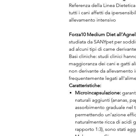
Referenza della Linea Dietetic
tutti i cani affetti da ipersensib
allevamento intensivo
Forza10 Medium Diet all’Agnel
studiata da SANYpet per soddisfa
ad alcuni tipi di carne derivant
Basi cliniche: studi clinici han
maggioranza dei cani e gatti a
non derivante da allevamento i
frequentemente legati all'alim
Caratteristiche:
Microincapsulazione:
garanti
naturali aggiunti (ananas, p
assorbimento graduale nel tra
permettendo un’azione effica
naturalmente ricca di acidi
rapporto 1:3), sono stati ag