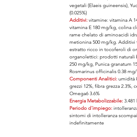
vegetali (Elaeis guineensis), 
(0.025%)
Additivi:
vitamine: vitamina A 14
vitamina E 180 mg/kg, colina c
rame chelato di aminoacidi idra
metionina 500 mg/kg. Additivi t
estratto ricco in tocoferoli di 
organolettici: prodotti natural
250 mg/kg, Punica granatum 1
Rosmarinus officinalis 0.38 mg
Componenti Analitici:
umidità 8
grezzi 12%, fibra grezza 2.3%,
Omega6 3.6%
Energia Metabolizzabile:
3.481 
Periodo d´impiego:
intolleranz
sintomi di intolleranza scompa
indefinitamente