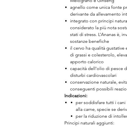
Melograno e Ginseng
agnello come unica fonte pr
derivante da allevamento in
integrato con principi natur
considerato la più nota sostan
stati di stress. L’Ananas è, i
sostanze benefiche
il cervo ha qualità gustative
di grassi e colesterolo, ele
apporto calorico
capacità dell’olio di pesce d
disturbi cardiovascolari
conservazione naturale, evit
conseguenti possibili reazio
Indicazioni:
per soddisfare tutti i cani
alla carne, specie se der
per la riduzione di intoll
Principi naturali aggiunti: