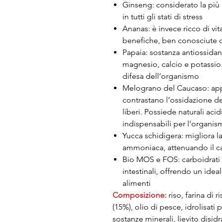
Ginseng: considerato la più n
in tutti gli stati di stress
Ananas: è invece ricco di vi
benefiche, ben conosciute da 
Papaia: sostanza antiossidan
magnesio, calcio e potassio.
difesa dell’organismo
Melograno del Caucaso: app
contrastano l’ossidazione dei
liberi. Possiede naturali acid
indispensabili per l’organi
Yucca schidigera: migliora l
ammoniaca, attenuando il car
Bio MOS e FOS: carboidrati 
intestinali, offrendo un ide
alimenti
Composizione:
riso, farina di 
(15%), olio di pesce, idrolisati pr
sostanze minerali, lievito disid