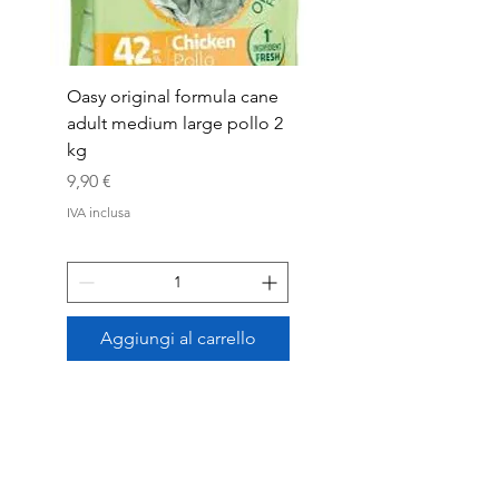
Oasy original formula cane
OASYDOG ADULT
adult medium large pollo 2
MED/LARG MAIALE 1
kg
Prezzo
44,99 €
Prezzo
9,90 €
IVA inclusa
IVA inclusa
Aggiungi al carrello