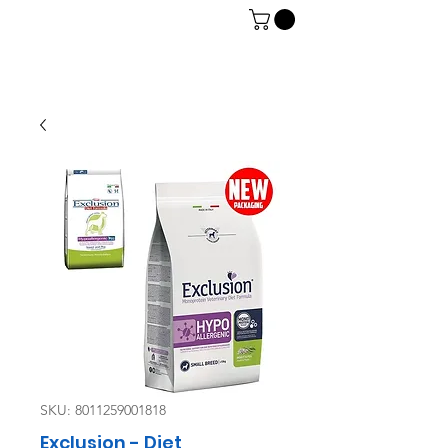
06 7934 0896
SKU: 8011259001818
Exclusion - Diet