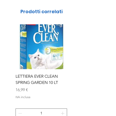
Prodotti correlati
LETTIERA EVER CLEAN
LETTIERA EVER CLEA
SPRING GARDEN 10 LT
SENIOR 10 LT
Prezzo
Prezzo
16,99 €
16,99 €
IVA inclusa
IVA inclusa