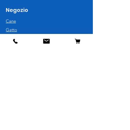
Negozio
Cane
Gatto
Uccelli
Pesci
Roditori
Rettili
Informazioni
La nostra storia
Contatti
Spedizione e resi
Politica del negozio