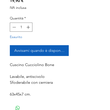
Prezzo
19,90 €
IVA inclusa
Quantità
*
Esaurito
Avvisami quando è disponibile
Cuscino Cucciolino Bone
Lavabile, antiscivolo
Sfoderabile con cerniera
63x45x7 cm.