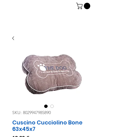
06 7934 0896
SKU: 8029947985890
Cuscino Cucciolino Bone
63x45x7