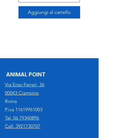
Aggiungi al carrello
ANIMAL POINT
Via Enzo Ferrari, 36
00043 Ciampino
Roma
P.iva
11619961003
Tel. 06 79340896
Cell. 3921730707