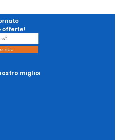
ornato
e offerte!
scribe
 nostro miglior