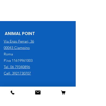
ANIMAL POINT
Via Enzo Ferrari, 36
00043 Ciampino
Roma
P.iva
11619961003
Tel. 06 79340896
Cell. 3921730707
Negozio
Cane