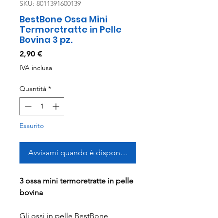
SKU: 8011391600139
BestBone Ossa Mini
Termoretratte in Pelle
Bovina 3 pz.
Prezzo
2,90 €
IVA inclusa
Quantità
*
Esaurito
Avvisami quando è disponibile
3 ossa mini termoretratte in pelle
bovina
Gli ossi in pelle BestBone