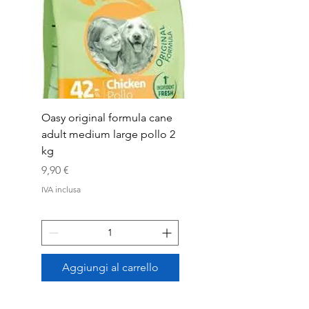
Oasy original formula cane
OASYDOG ADULT
adult medium large pollo 2
MED/LARG MAIALE 1
kg
Prezzo
44,99 €
Prezzo
9,90 €
IVA inclusa
IVA inclusa
Aggiungi al carrello