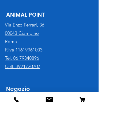
ANIMAL POINT
Via Enzo Ferrari, 36
00043 Ciampino
Roma
P.iva
11619961003
Tel. 06 79340896
Cell. 3921730707
Negozio
Cane
Gatto
Uccelli
Pesci
Roditori