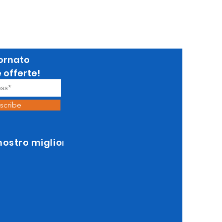
ornato
e offerte!
scribe
 nostro miglior