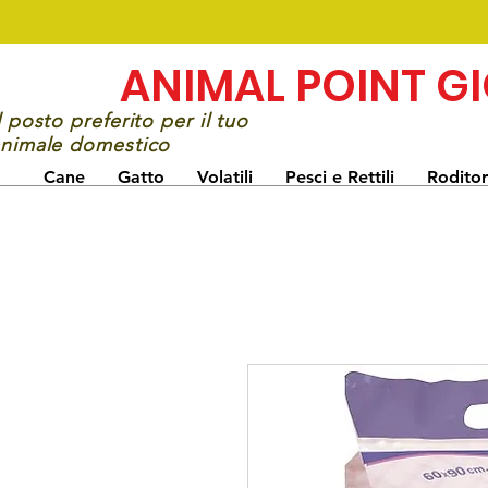
ANIMAL POINT G
l posto preferito per il tuo
nimale domestico
Cane
Gatto
Volatili
Pesci e Rettili
Roditor