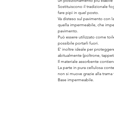
un posizionamento più stabile 
Sostituiscono il tradizionale fo
fare pipì in quel posto.
Va disteso sul pavimento con la p
quella impermeabile, che impedis
pavimento.
Può essere utilizzato come toil
possibile portarli fuori.
E' inoltre ideale per protegger
abitualmente (poltrone, tappeti
Il materiale assorbente contien
La parte in pura cellulosa cont
non si muove grazie alla trama 
Base impermeabile.