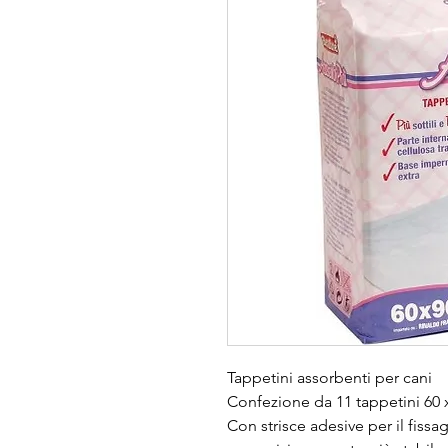
Tappetini assorbenti per cani
Confezione da 11 tappetini 60 
Con strisce adesive per il fis