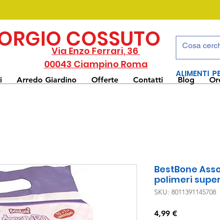
IORGIO COSSUTO
Via Enzo Ferrari, 36
00043 Ciampino Roma
ALIMENTI P
i
Arredo Giardino
Offerte
Contatti
Blog
Or
BestBone Asso
polimeri supe
SKU: 8011391145708
Prezzo
4,99 €