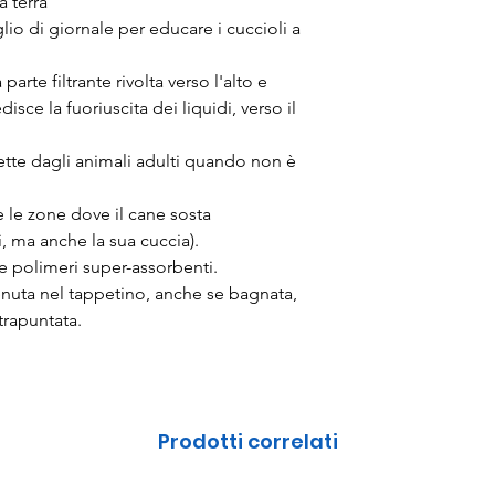
a terra
glio di giornale per educare i cuccioli a
arte filtrante rivolta verso l'alto e
ce la fuoriuscita dei liquidi, verso il
ette dagli animali adulti quando non è
e le zone dove il cane sosta
, ma anche la sua cuccia).
e polimeri super-assorbenti.
enuta nel tappetino, anche se bagnata,
trapuntata.
Prodotti correlati