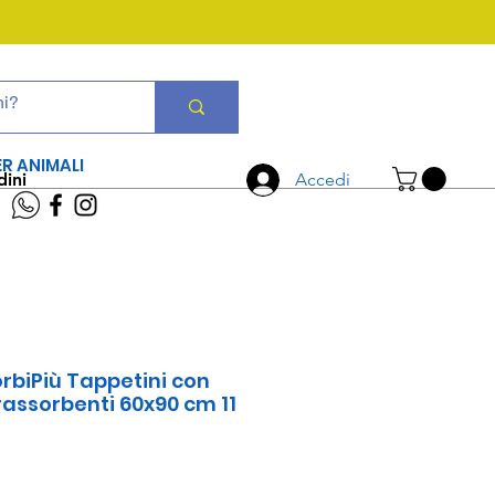
CHIAMA ORA
06 7934 0896
ER ANIMALI
dini
Accedi
rbiPiù Tappetini con
rassorbenti 60x90 cm 11