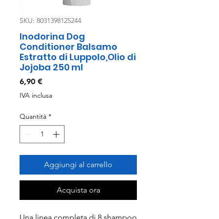
SKU: 8031398125244
Inodorina Dog
Conditioner Balsamo
Estratto di Luppolo,Olio di
Jojoba 250 ml
Prezzo
6,90 €
IVA inclusa
Quantità
*
Aggiungi al carrello
Acquista ora
Una linea completa di 8 shampoo