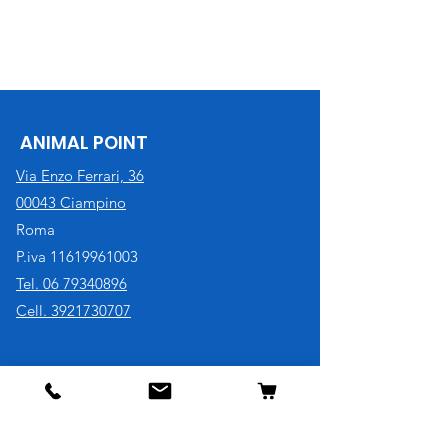
ANIMAL POINT
Via Enzo Ferrari, 36
00043 Ciampino
Roma
P.iva
11619961003
Tel. 06 79340896
Cell. 3921730707
Negozio
Cane