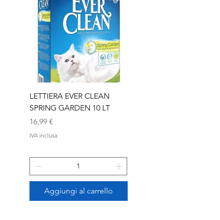
LETTIERA EVER CLEAN
LETTIERA EVER CLEA
SPRING GARDEN 10 LT
SENIOR 10 LT
Prezzo
Prezzo
16,99 €
16,99 €
IVA inclusa
IVA inclusa
Aggiungi al carrello