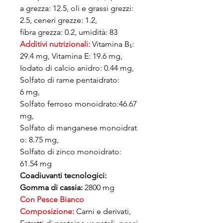
a grezza: 12.5, oli e grassi grezzi:
2.5, ceneri grezze: 1.2,
fibra grezza: 0.2, umidità: 83
Additivi nutrizionali:
Vitamina B₁:
29.4 mg, Vitamina E: 19.6 mg,
Iodato di calcio anidro: 0.44 mg,
Solfato di rame pentaidrato:
6 mg,
Solfato ferroso monoidrato:46.67
mg,
Solfato di manganese monoidrat
o: 8.75 mg,
Solfato di zinco monoidrato:
61.54 mg
Coadiuvanti tecnologici:
Gomma di cassia:
2800 mg
Con Pesce Bianco
Composizione:
Carni e derivati,