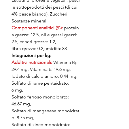
Estratti di proteine vegetali, pesci
e sottoprodotti dei pesci (di cui
4% pesce bianco), Zuccheri,
Sostanze minerali
Componenti analitici (%):
protein
a grezza: 12.5, oli e grassi grezzi:
2.5, ceneri grezze: 1.2,
fibra grezza: 0.2,umidità: 83
Integrazioni per kg:
Additivi nutrizionali:
Vitamina B₁:
29.4 mg, Vitamina E: 19.6 mg,
Iodato di calcio anidro: 0.44 mg,
Solfato di rame pentaidrato:
6 mg,
Solfato ferroso monoidrato:
46.67 mg,
Solfato di manganese monoidrat
o: 8.75 mg,
Solfato di zinco monoidrato: