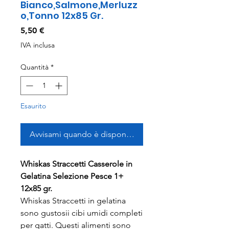
Bianco,Salmone,Merluzz
o,Tonno 12x85 Gr.
Prezzo
5,50 €
IVA inclusa
Quantità
*
Esaurito
Avvisami quando è disponibile
Whiskas Straccetti Casserole in
Gelatina Selezione Pesce 1+
12x85 gr.
Whiskas Straccetti in gelatina
sono gustosii cibi umidi completi
per gatti. Questi alimenti sono