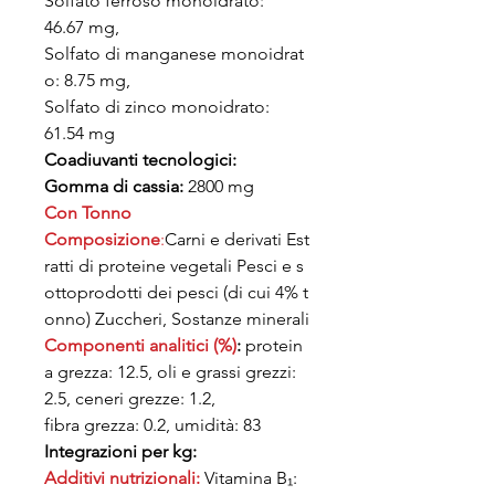
Solfato ferroso monoidrato:
46.67 mg,
Solfato di manganese monoidrat
o: 8.75 mg,
Solfato di zinco monoidrato:
61.54 mg
Coadiuvanti tecnologici:
Gomma di cassia:
2800 mg
Con Tonno
Composizione
:
Carni e derivati Est
ratti di proteine vegetali Pesci e s
ottoprodotti dei pesci (di cui 4% t
onno) Zuccheri, Sostanze minerali
Componenti analitici (%)
:
protein
a grezza: 12.5, oli e grassi grezzi:
2.5, ceneri grezze: 1.2,
fibra grezza: 0.2, umidità: 83
Integrazioni per kg:
Additivi nutrizionali:
Vitamina B₁: