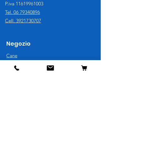
P.iva
11619961003
Tel. 06 79340896
Cell. 3921730707
Negozio
Cane
Gatto
Uccelli
Pesci
Roditori
Rettili
Informazioni
La nostra storia