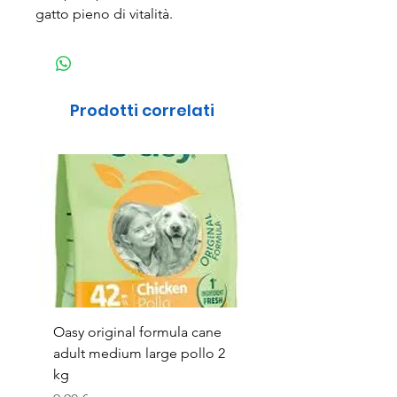
gatto pieno di vitalità.
Prodotti correlati
Oasy original formula cane
OASYDOG ADULT
adult medium large pollo 2
MED/LARG MAIALE 1
kg
Prezzo
44,99 €