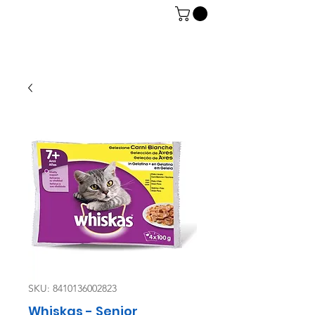
06 7934 0896
SKU: 8410136002823
Whiskas - Senior