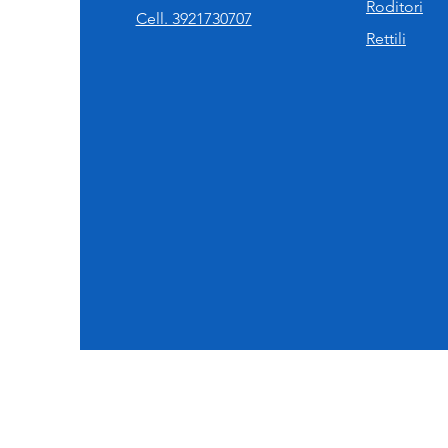
Roditori
Cell. 3921730707
Rettili