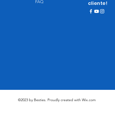
FAQ
cliente!
©2023 by Besties. Proudly created with
Wix.com