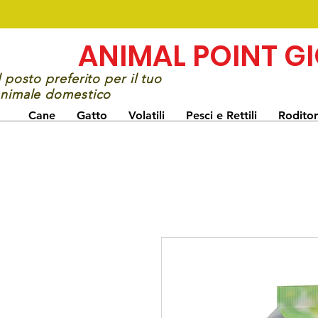
ANIMAL POINT G
l posto preferito per il tuo
nimale domestico
Cane
Gatto
Volatili
Pesci e Rettili
Roditor