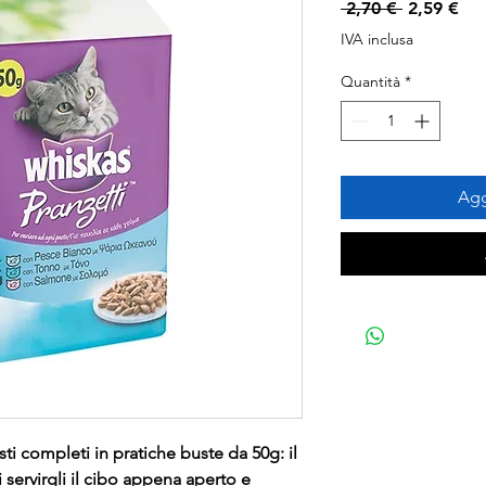
Prezzo
Pre
 2,70 € 
2,59 €
regolare
sco
IVA inclusa
Quantità
*
Agg
ti completi in pratiche buste da 50g: il
servirgli il cibo appena aperto e