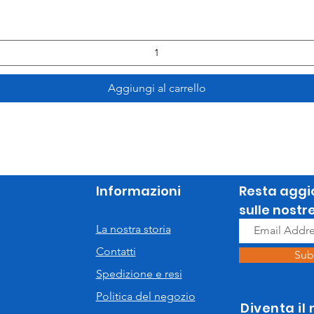
Aggiungi al carrello
Informazioni
Resta aggi
sulle nostr
La nostra storia
Contatti
Sub
Spedizione e resi
Politica del negozio
Diventa il