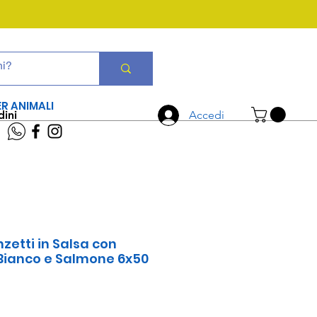
CHIAMA ORA
06 7934 0896
ER ANIMALI
dini
Accedi
zetti in Salsa con
Bianco e Salmone 6x50