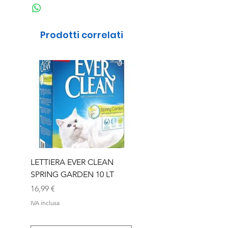
Prodotti correlati
LETTIERA EVER CLEAN
LETTIERA EVER CLEA
SPRING GARDEN 10 LT
SENIOR 10 LT
Prezzo
Prezzo
16,99 €
16,99 €
IVA inclusa
IVA inclusa