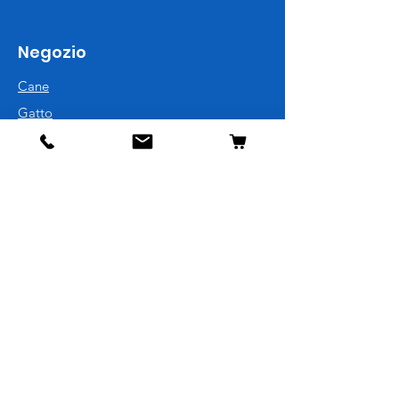
Negozio
Cane
Gatto
Uccelli
Pesci
Roditori
Rettili
Informazioni
La nostra storia
Contatti
Spedizione e resi