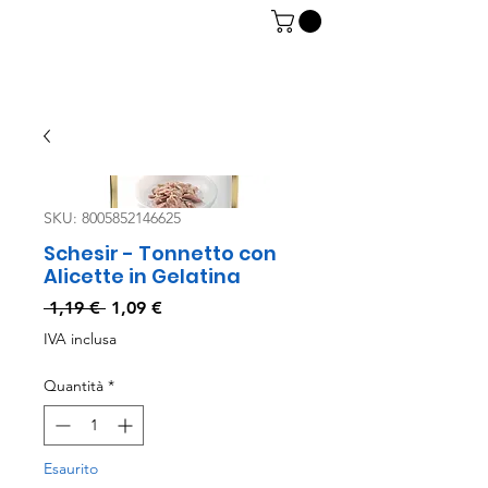
06 7934 0896
SKU: 8005852146625
Schesir - Tonnetto con
Alicette in Gelatina
Prezzo
Prezzo
 1,19 € 
1,09 €
regolare
scontato
IVA inclusa
Quantità
*
Esaurito