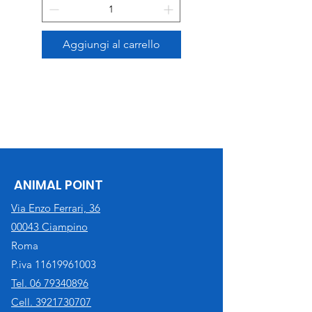
Aggiungi al carrello
ANIMAL POINT
Via Enzo Ferrari, 36
00043 Ciampino
Roma
P.iva
11619961003
Tel. 06 79340896
Cell. 3921730707