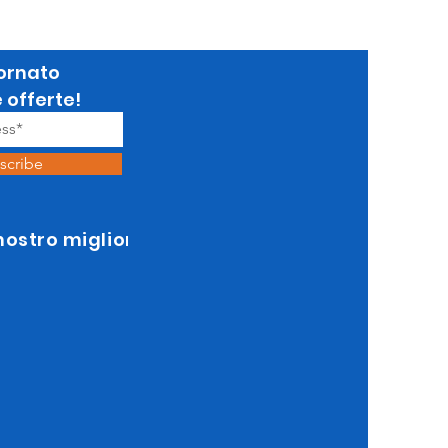
ornato
e offerte!
scribe
 nostro miglior