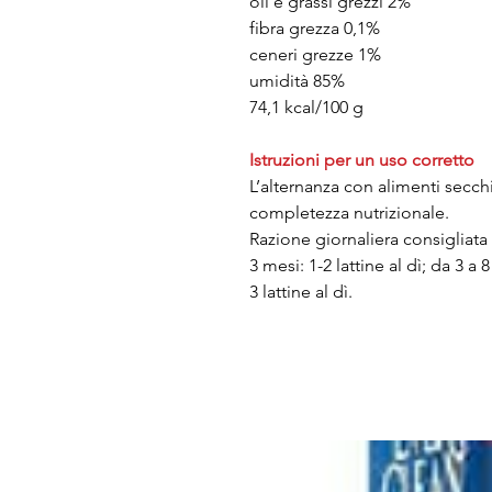
oli e grassi grezzi 2%
fibra grezza 0,1%
ceneri grezze 1%
umidità 85%
74,1 kcal/100 g
Istruzioni per un uso corretto
L’alternanza con alimenti secchi 
completezza nutrizionale.
Razione giornaliera consigliata 
3 mesi: 1-2 lattine al dì; da 3 a 8
3 lattine al dì.