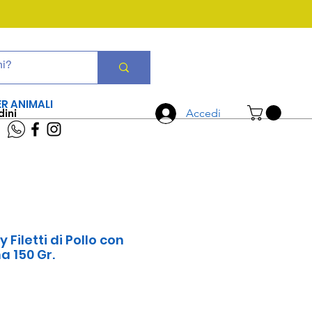
CHIAMA ORA
06 7934 0896
ER ANIMALI
dini
Accedi
 Filetti di Pollo con
a 150 Gr.