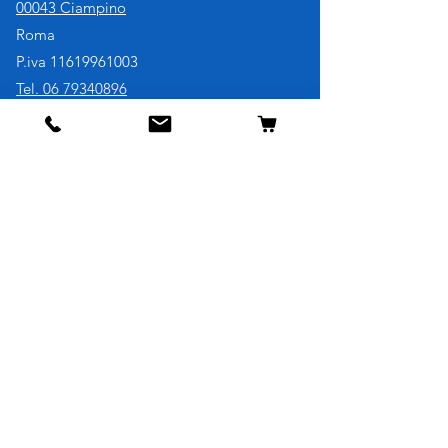
00043 Ciampino
Roma
P.iva
11619961003
Tel. 06 79340896
Cell. 3921730707
Negozio
Cane
Gatto
Uccelli
Pesci
Roditori
Rettili