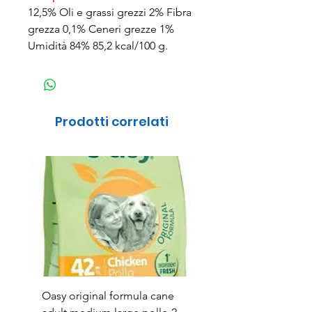
12,5% Oli e grassi grezzi 2% Fibra
grezza 0,1% Ceneri grezze 1%
Umidità 84% 85,2 kcal/100 g.
Prodotti correlati
Oasy original formula cane
OASYDOG ADULT