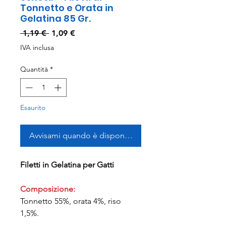
Tonnetto e Orata in
Gelatina 85 Gr.
Prezzo
Prezzo
 1,19 € 
1,09 €
regolare
scontato
IVA inclusa
Quantità
*
Esaurito
Avvisami quando è disponibile
Filetti in Gelatina per Gatti
Composizione:
Tonnetto 55%, orata 4%, riso
1,5%.