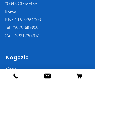
00043 Ciampino
Roma
P.iva
11619961003
Tel. 06 79340896
Cell. 3921730707
Negozio
Cane
Gatto
Uccelli
Pesci
Roditori
Rettili