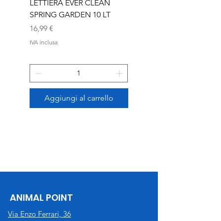
LETTIERA EVER CLEAN
LETTIERA EVER CLEA
SPRING GARDEN 10 LT
SENIOR 10 LT
Prezzo
Prezzo
16,99 €
16,99 €
IVA inclusa
IVA inclusa
Aggiungi al carrello
ANIMAL POINT
Via Enzo Ferrari, 36