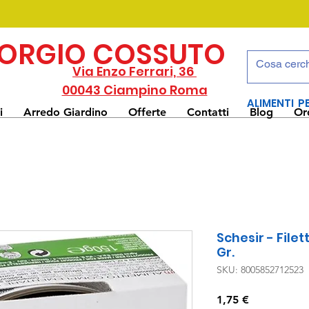
IORGIO COSSUTO
Via Enzo Ferrari, 36
00043 Ciampino Roma
ALIMENTI P
i
Arredo Giardino
Offerte
Contatti
Blog
Or
Schesir - Filet
Gr.
SKU: 8005852712523
Prezzo
1,75 €