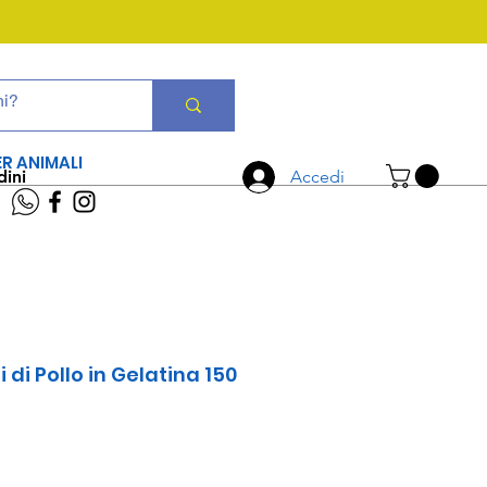
CHIAMA ORA
06 7934 0896
ER ANIMALI
dini
Accedi
ti di Pollo in Gelatina 150