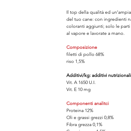
Il top della qualità ed un’ampia
del tuo cane: con ingredienti na
coloranti aggiunti; solo le part
al vapore e lavorate a mano.
Composizione
filetti di pollo 68%
riso 1,5%
Additivi/kg: additivi nutrizionali
Vit. A 1650 U.I.
Vit. E 10 mg
Componenti analitci
Proteina 12%
Oli e grassi grezzi 0,8%
Fibra grezza 0,1%