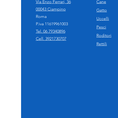
Via Enzo Ferrari, 36
Cane
00043 Ciampino
Gatto
Roma
Uccelli
P.iva 11619961003
Pesci
Tel. 06 79340896
Roditori
Cell. 3921730707
Rettili