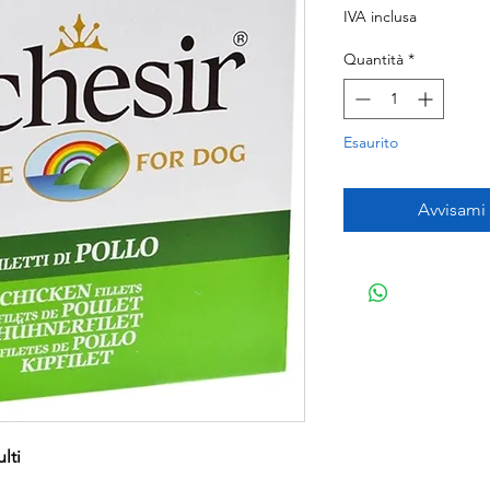
IVA inclusa
Quantità
*
Esaurito
Avvisami
lti