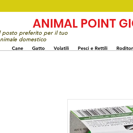
ANIMAL POINT G
l posto preferito per il tuo
nimale domestico
Cane
Gatto
Volatili
Pesci e Rettili
Roditor