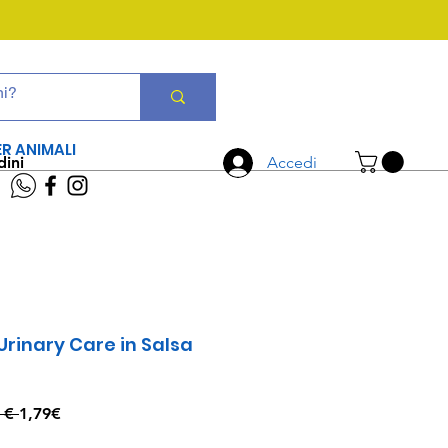
CHIAMA ORA
06 7934 0896
ER ANIMALI
dini
Accedi
Urinary Care in Salsa
Prezzo
Prezzo
 € 
1,79€
regolare
scontato