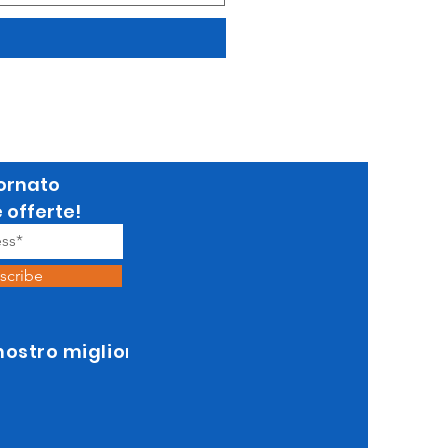
ornato
e offerte!
scribe
 nostro miglior