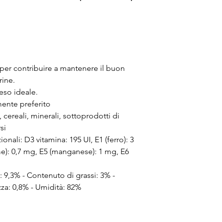
er contribuire a mantenere il buon
rine.
eso ideale.
amente preferito
, cereali, minerali, sottoprodotti di
si
zionali: D3 vitamina: 195 UI, E1 (ferro): 3
me): 0,7 mg, E5 (manganese): 1 mg, E6
 9,3% - Contenuto di grassi: 3% -
zza: 0,8% - Umidità: 82%