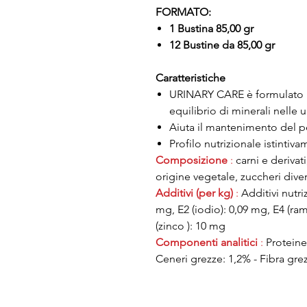
FORMATO:
1 Bustina 85,00 gr
12 Bustine da 85,00 gr
Caratteristiche
URINARY CARE è formulato p
equilibrio di minerali nelle u
Aiuta il mantenimento del p
Profilo nutrizionale istintiv
Composizione
:
carni e derivati
origine vegetale, zuccheri diver
Additivi (per kg)
:
Additivi nutri
mg, E2 (iodio): 0,09 mg, E4 (ra
(zinco ): 10 mg
Componenti analitici
:
Proteine:
Ceneri grezze: 1,2% - Fibra gre