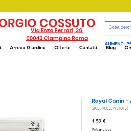
IORGIO COSSUTO
Via Enzo Ferrari, 36
00043 Ciampino Roma
ALIMENTI P
i
Arredo Giardino
Offerte
Contatti
Blog
Or
Royal Canin - 
SKU: 9003579310151
Prezzo
1,59 €
IVA inclusa