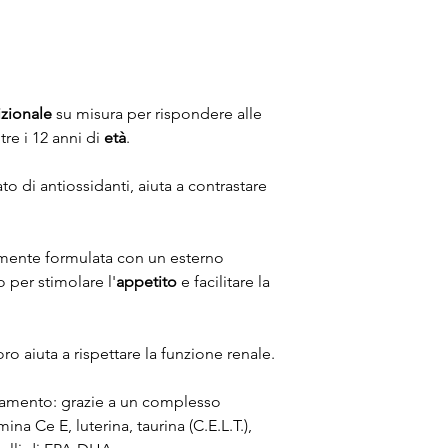
izionale
su misura per rispondere alle
tre i 12 anni di
età
.
o di antiossidanti, aiuta a contrastare
amente formulata con un esterno
 per stimolare l'
appetito
e facilitare la
foro aiuta a rispettare la funzione renale.
hiamento: grazie a un complesso
ina Ce E, luterina, taurina (C.E.L.T.),