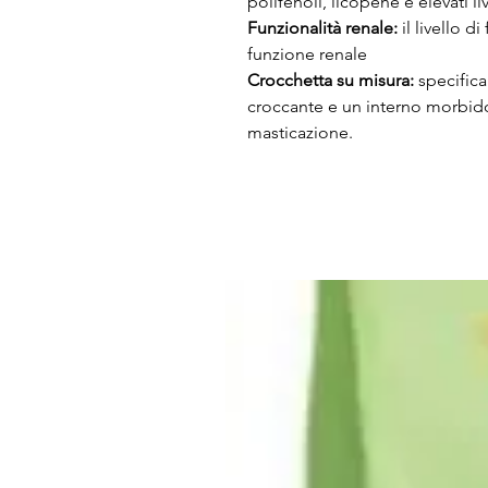
polifenoli, licopene e elevati l
Funzionalità renale:
il livello di
funzione renale
Crocchetta su misura:
specific
croccante e un interno morbido 
masticazione.