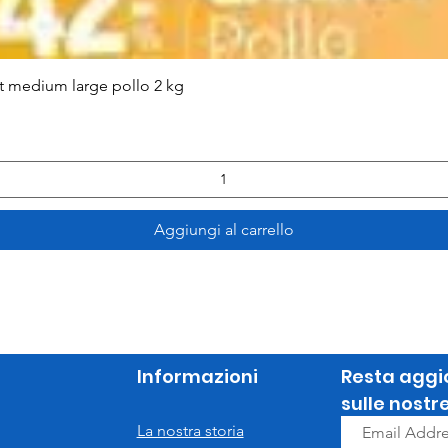
Vista rapida
lt medium large pollo 2 kg
Aggiungi al carrello
Informazioni
Resta aggi
sulle nostr
La nostra storia