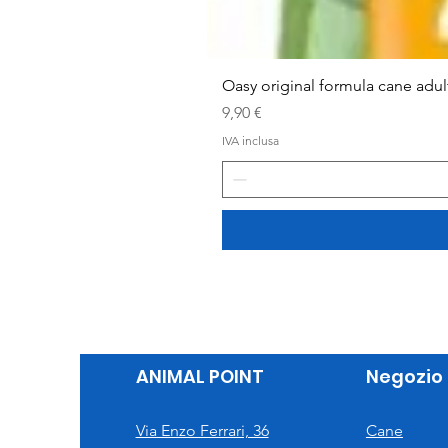
Oasy original formula cane adu
Prezzo
9,90 €
IVA inclusa
ANIMAL POINT
Negozio
Via Enzo Ferrari, 36
Cane