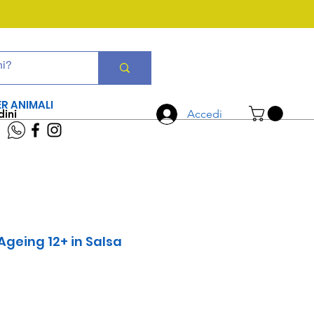
CHIAMA ORA
06 7934 0896
ER ANIMALI
dini
Accedi
Ageing 12+ in Salsa