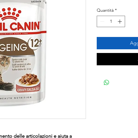
Quantità
*
Agg
nto delle articolazioni e aiuta a