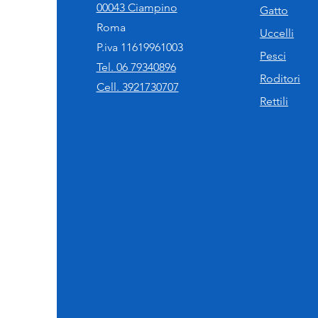
00043 Ciampino
Gatto
Roma
Uccelli
P.iva 11619961003
Pesci
Tel. 06 79340896
Roditori
Cell. 3921730707
Rettili