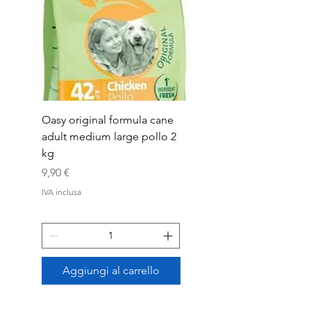
Oasy original formula cane
OASYDOG ADULT
adult medium large pollo 2
MED/LARG MAIALE 1
kg
Prezzo
44,99 €
Prezzo
9,90 €
IVA inclusa
IVA inclusa
Aggiungi al carrello