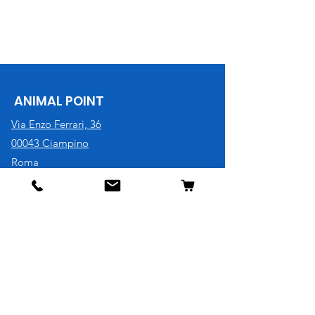
ANIMAL POINT
Via Enzo Ferrari, 36
00043 Ciampino
Roma
P.iva
11619961003
Tel. 06 79340896
Cell. 3921730707
Negozio
Cane