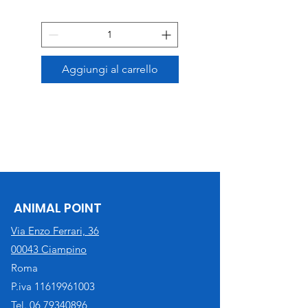
Aggiungi al carrello
ANIMAL POINT
Via Enzo Ferrari, 36
00043 Ciampino
Roma
P.iva
11619961003
Tel. 06 79340896