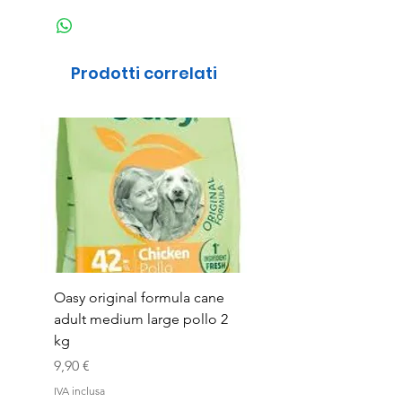
Prodotti correlati
Oasy original formula cane
OASYDOG ADULT
adult medium large pollo 2
MED/LARG MAIALE 1
kg
Prezzo
44,99 €
Prezzo
9,90 €
IVA inclusa
IVA inclusa