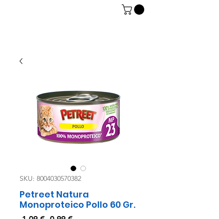
06 7934 0896
SKU: 8004030570382
Petreet Natura
Monoproteico Pollo 60 Gr.
Prezzo
Prezzo
 1,09 € 
0,99 €