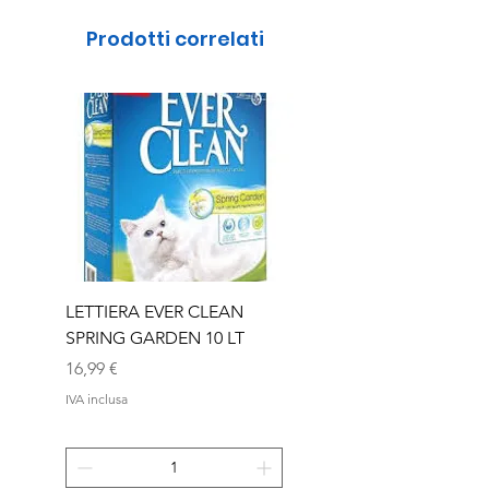
Prodotti correlati
LETTIERA EVER CLEAN
LETTIERA EVER CLEA
SPRING GARDEN 10 LT
SENIOR 10 LT
Prezzo
Prezzo
16,99 €
16,99 €
IVA inclusa
IVA inclusa