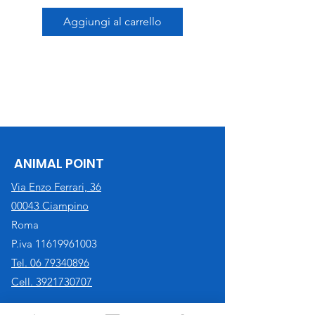
Aggiungi al carrello
ANIMAL POINT
Via Enzo Ferrari, 36
00043 Ciampino
Roma
P.iva
11619961003
Tel. 06 79340896
Cell. 3921730707