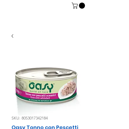
06 7934 0896
SKU: 8053017342184
Oasy Tonno con Pescetti