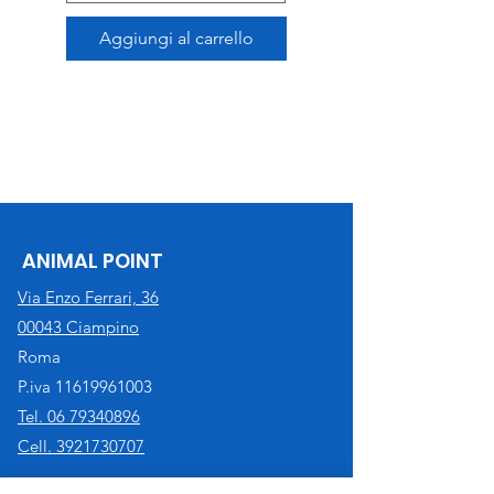
Aggiungi al carrello
ANIMAL POINT
Via Enzo Ferrari, 36
00043 Ciampino
Roma
P.iva
11619961003
Tel. 06 79340896
Cell. 3921730707