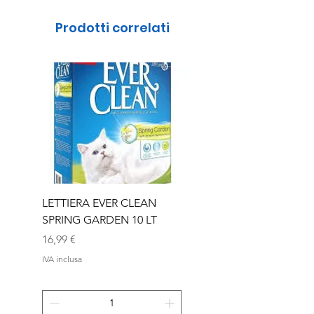
Prodotti correlati
LETTIERA EVER CLEAN
LETTIERA EVER CLEA
SPRING GARDEN 10 LT
SENIOR 10 LT
Prezzo
Prezzo
16,99 €
16,99 €
IVA inclusa
IVA inclusa