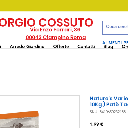
IORGIO COSSUTO
Via Enzo Ferrari, 36
00043 Ciampino Roma
ALIMENTI P
i
Arredo Giardino
Offerte
Contatti
Blog
Or
Nature's Varie
10Kg.) Patè Ta
SKU: 8410650232188
Prezzo
1,99 €