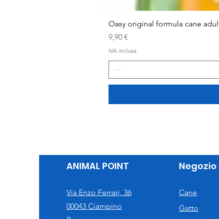
Oasy original formula cane adu
Prezzo
9,90 €
IVA inclusa
ANIMAL POINT
Negozio
Via Enzo Ferrari, 36
Cane
00043 Ciampino
Gatto