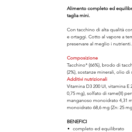
Alimento completo ed equilibrat
taglia mini.
Con tacchino di alta qualità co
e ortaggi. Cotto al vapore a te
preservare al meglio i nutrienti.
Composizione
Tacchino* (66%), brodo di tacc
(2%), sostanze minerali, olio di
Additivi nutrizionali
Vitamina D3 200 UI, vitamina E 2
0,75 mg), solfato di rame(II) pe
manganoso monoidrato 4,31 mg 
monoidrato 68,6 mg (Zn: 25 mg
BENEFICI
completo ed equilibrato