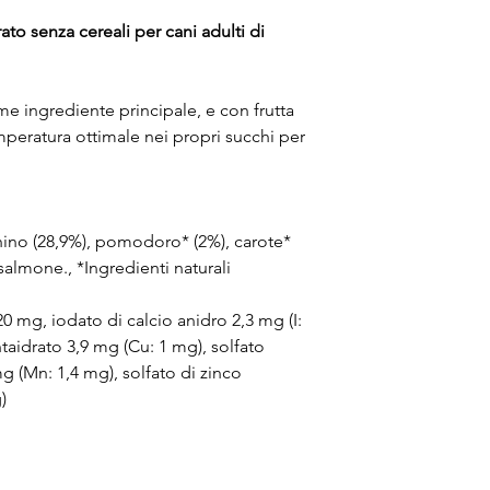
o senza cereali per cani adulti di
me ingrediente principale, e con frutta
mperatura ottimale nei propri succhi per
hino (28,9%), pomodoro* (2%), carote*
 salmone., *Ingredienti naturali
0 mg, iodato di calcio anidro 2,3 mg (I:
ntaidrato 3,9 mg (Cu: 1 mg), solfato
(Mn: 1,4 mg), solfato di zinco
)