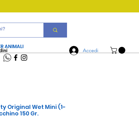
CHIAMA ORA
06 7934 0896
ER ANIMALI
dini
Accedi
ty Original Wet Mini (1-
cchino 150 Gr.