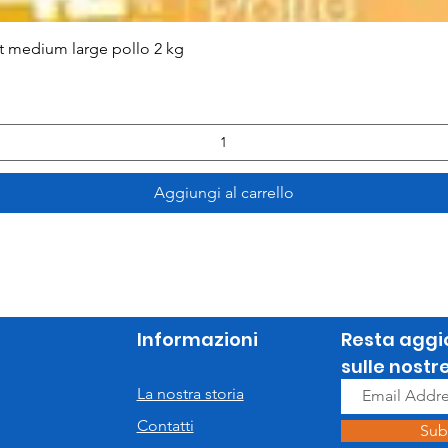
Vista rapida
lt medium large pollo 2 kg
Aggiungi al carrello
Informazioni
Resta aggi
sulle nostr
La nostra storia
Contatti
Sub