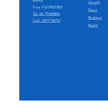
Roma
Uccelli
P.iva 11619961003
Pesci
Tel. 06 79340896
Roditori
Cell. 3921730707
Rettili